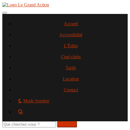
Aller
au
contenu
Toggle navigation
principal
Accueil
Accessibilité
L’Édito
Ciné-clubs
Tarifs
Location
Contact
Mode Sombre
Rechercher
sur