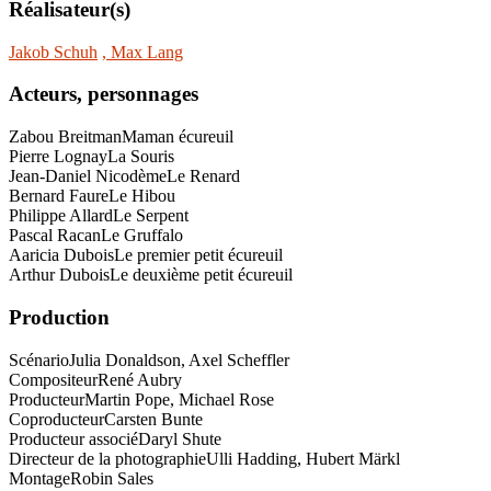
Réalisateur(s)
Jakob Schuh
, Max Lang
Acteurs, personnages
Zabou Breitman
Maman écureuil
Pierre Lognay
La Souris
Jean-Daniel Nicodème
Le Renard
Bernard Faure
Le Hibou
Philippe Allard
Le Serpent
Pascal Racan
Le Gruffalo
Aaricia Dubois
Le premier petit écureuil
Arthur Dubois
Le deuxième petit écureuil
Production
Scénario
Julia Donaldson, Axel Scheffler
Compositeur
René Aubry
Producteur
Martin Pope, Michael Rose
Coproducteur
Carsten Bunte
Producteur associé
Daryl Shute
Directeur de la photographie
Ulli Hadding, Hubert Märkl
Montage
Robin Sales