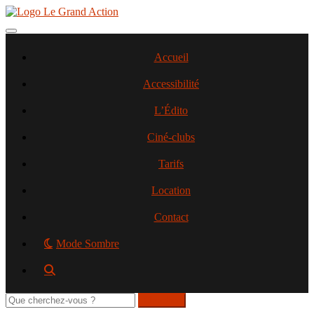
Aller
au
contenu
Toggle navigation
principal
Accueil
Accessibilité
L’Édito
Ciné-clubs
Tarifs
Location
Contact
Mode Sombre
Rechercher
sur