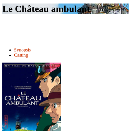
le
Le Château ambulant
site
Synopsis
Casting