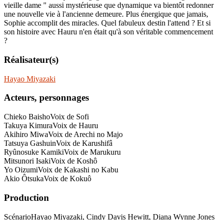
vieille dame " aussi mystérieuse que dynamique va bientôt redonner
une nouvelle vie à l'ancienne demeure. Plus énergique que jamais,
Sophie accomplit des miracles. Quel fabuleux destin l'attend ? Et si
son histoire avec Hauru n'en était qu'à son véritable commencement
?
Réalisateur(s)
Hayao Miyazaki
Acteurs, personnages
Chieko Baisho
Voix de Sofi
Takuya Kimura
Voix de Hauru
Akihiro Miwa
Voix de Arechi no Majo
Tatsuya Gashuin
Voix de Karushifâ
Ryûnosuke Kamiki
Voix de Marukuru
Mitsunori Isaki
Voix de Koshô
Yo Oizumi
Voix de Kakashi no Kabu
Akio Ôtsuka
Voix de Kokuô
Production
Scénario
Hayao Miyazaki, Cindy Davis Hewitt, Diana Wynne Jones