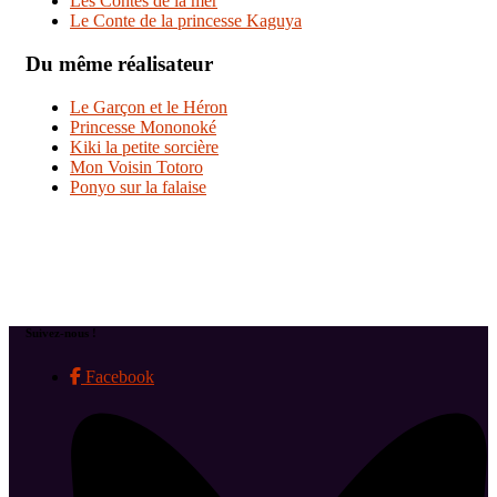
Les Contes de la mer
Le Conte de la princesse Kaguya
Du même réalisateur
Le Garçon et le Héron
Princesse Mononoké
Kiki la petite sorcière
Mon Voisin Totoro
Ponyo sur la falaise
Suivez-nous !
Facebook