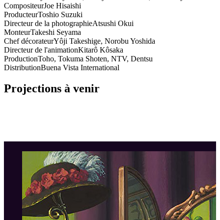
Compositeur
Joe Hisaishi
Producteur
Toshio Suzuki
Directeur de la photographie
Atsushi Okui
Monteur
Takeshi Seyama
Chef décorateur
Yôji Takeshige, Norobu Yoshida
Directeur de l'animation
Kitarô Kôsaka
Production
Toho, Tokuma Shoten, NTV, Dentsu
Distribution
Buena Vista International
Projections à venir