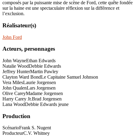
composés par la puissante mise de scène de Ford, cette quête fondée
sur la haine est une spectaculaire réflexion sur la différence et
l’exclusion.
Réalisateur(s)
John Ford
Acteurs, personnages
John Wayne
Ethan Edwards
Natalie Wood
Debbie Edwards
Jeffrey Hunter
Martin Pawley
Clayton Ward Bond
Le Capitaine Samuel Johnson
Vera Miles
Laurie Jorgensen
John Qualen
Lars Jorgensen
Olive Carey
Madame Jorgensen
Harry Carey Jr.
Brad Jorgensen
Lana Wood
Debbie Edwards jeune
Production
Scénario
Frank S. Nugent
Producteur
C.V. Whitney