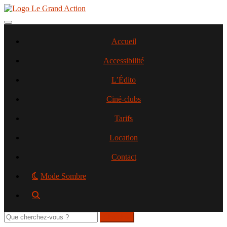
Aller
au
contenu
Toggle navigation
principal
Accueil
Accessibilité
L’Édito
Ciné-clubs
Tarifs
Location
Contact
Mode Sombre
Rechercher
sur