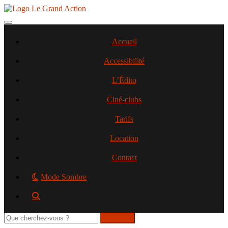
Aller
au
contenu
Toggle navigation
principal
Accueil
Accessibilité
L’Édito
Ciné-clubs
Tarifs
Location
Contact
Mode Sombre
Rechercher
sur