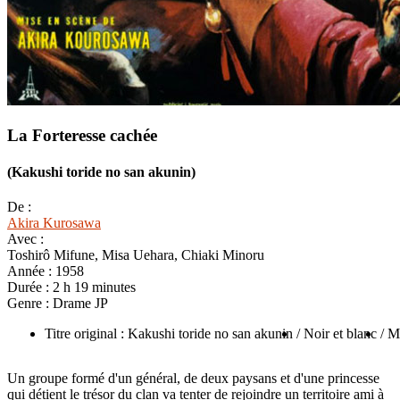
La Forteresse cachée
(Kakushi toride no san akunin)
De :
Akira Kurosawa
Avec :
Toshirô Mifune, Misa Uehara, Chiaki Minoru
Année :
1958
Durée :
2 h 19 minutes
Genre :
Drame JP
Titre original : Kakushi toride no san akunin
/ Noir et blanc
/ 
Un groupe formé d'un général, de deux paysans et d'une princesse
qui détient le trésor du clan va tenter de rejoindre un territoire ami à