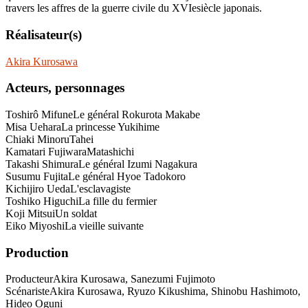
travers les affres de la guerre civile du XVIesiècle japonais.
Réalisateur(s)
Akira Kurosawa
Acteurs, personnages
Toshirô Mifune
Le général Rokurota Makabe
Misa Uehara
La princesse Yukihime
Chiaki Minoru
Tahei
Kamatari Fujiwara
Matashichi
Takashi Shimura
Le général Izumi Nagakura
Susumu Fujita
Le général Hyoe Tadokoro
Kichijiro Ueda
L'esclavagiste
Toshiko Higuchi
La fille du fermier
Koji Mitsui
Un soldat
Eiko Miyoshi
La vieille suivante
Production
Producteur
Akira Kurosawa, Sanezumi Fujimoto
Scénariste
Akira Kurosawa, Ryuzo Kikushima, Shinobu Hashimoto,
Hideo Oguni