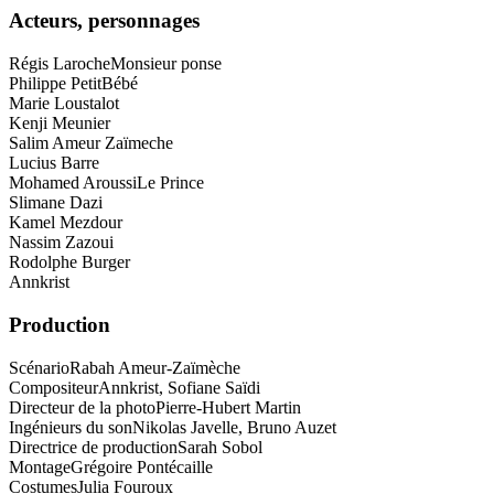
Acteurs, personnages
Régis Laroche
Monsieur ponse
Philippe Petit
Bébé
Marie Loustalot
Kenji Meunier
Salim Ameur Zaïmeche
Lucius Barre
Mohamed Aroussi
Le Prince
Slimane Dazi
Kamel Mezdour
Nassim Zazoui
Rodolphe Burger
Annkrist
Production
Scénario
Rabah Ameur-Zaïmèche
Compositeur
Annkrist, Sofiane Saïdi
Directeur de la photo
Pierre-Hubert Martin
Ingénieurs du son
Nikolas Javelle, Bruno Auzet
Directrice de production
Sarah Sobol
Montage
Grégoire Pontécaille
Costumes
Julia Fouroux