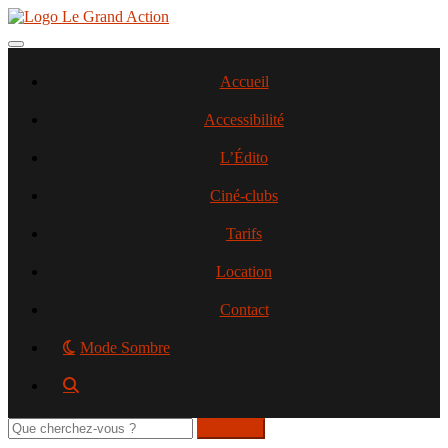
Aller
au
contenu
Toggle navigation
principal
Accueil
Accessibilité
L’Édito
Ciné-clubs
Tarifs
Location
Contact
Mode Sombre
Rechercher
sur