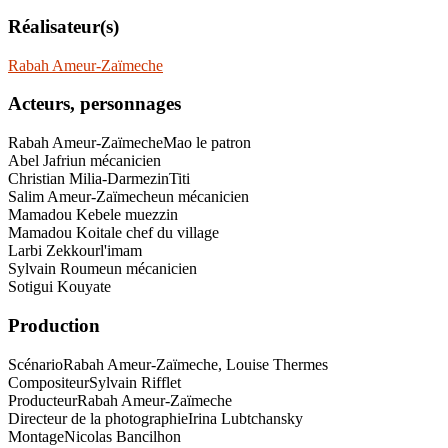
Réalisateur(s)
Rabah Ameur-Zaïmeche
Acteurs, personnages
Rabah Ameur-Zaïmeche
Mao le patron
Abel Jafri
un mécanicien
Christian Milia-Darmezin
Titi
Salim Ameur-Zaïmeche
un mécanicien
Mamadou Kebe
le muezzin
Mamadou Koita
le chef du village
Larbi Zekkour
l'imam
Sylvain Roume
un mécanicien
Sotigui Kouyate
Production
Scénario
Rabah Ameur-Zaïmeche, Louise Thermes
Compositeur
Sylvain Rifflet
Producteur
Rabah Ameur-Zaïmeche
Directeur de la photographie
Irina Lubtchansky
Montage
Nicolas Bancilhon