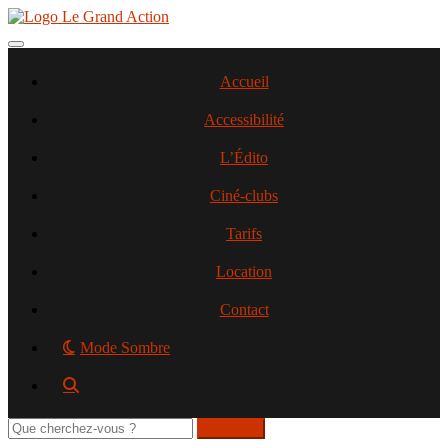
Aller
au
contenu
Toggle navigation
principal
Accueil
Accessibilité
L’Édito
Ciné-clubs
Tarifs
Location
Contact
Mode Sombre
Rechercher
sur