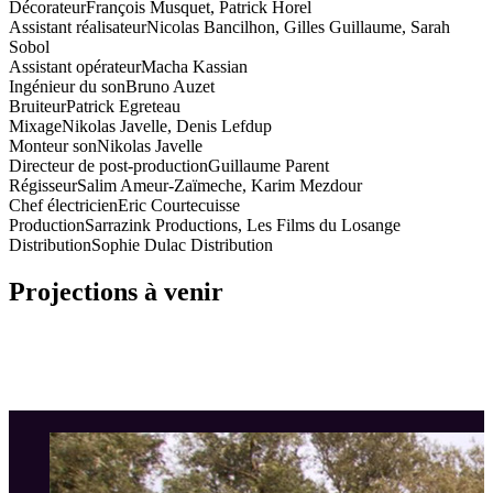
Décorateur
François Musquet, Patrick Horel
Assistant réalisateur
Nicolas Bancilhon, Gilles Guillaume, Sarah
Sobol
Assistant opérateur
Macha Kassian
Ingénieur du son
Bruno Auzet
Bruiteur
Patrick Egreteau
Mixage
Nikolas Javelle, Denis Lefdup
Monteur son
Nikolas Javelle
Directeur de post-production
Guillaume Parent
Régisseur
Salim Ameur-Zaïmeche, Karim Mezdour
Chef électricien
Eric Courtecuisse
Production
Sarrazink Productions, Les Films du Losange
Distribution
Sophie Dulac Distribution
Projections à venir