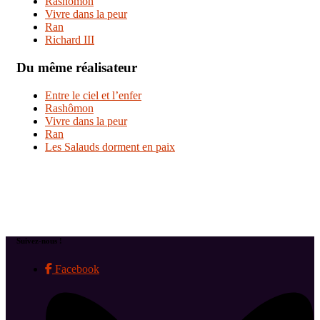
Rashômon
Vivre dans la peur
Ran
Richard III
Du même réalisateur
Entre le ciel et l’enfer
Rashômon
Vivre dans la peur
Ran
Les Salauds dorment en paix
Suivez-nous !
Facebook