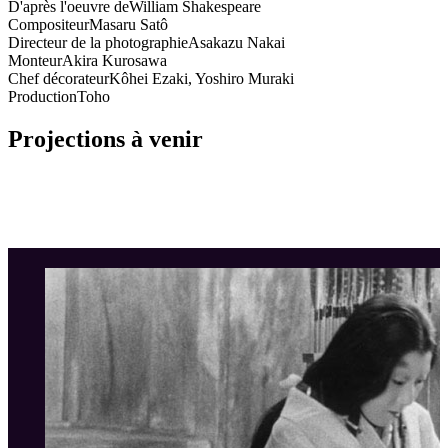
D'après l'oeuvre de
William Shakespeare
Compositeur
Masaru Satô
Directeur de la photographie
Asakazu Nakai
Monteur
Akira Kurosawa
Chef décorateur
Kôhei Ezaki, Yoshiro Muraki
Production
Toho
Projections à venir