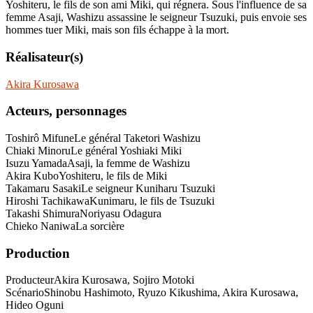
Yoshiteru, le fils de son ami Miki, qui régnera. Sous l'influence de sa
femme Asaji, Washizu assassine le seigneur Tsuzuki, puis envoie ses
hommes tuer Miki, mais son fils échappe à la mort.
Réalisateur(s)
Akira Kurosawa
Acteurs, personnages
Toshirô Mifune
Le général Taketori Washizu
Chiaki Minoru
Le général Yoshiaki Miki
Isuzu Yamada
Asaji, la femme de Washizu
Akira Kubo
Yoshiteru, le fils de Miki
Takamaru Sasaki
Le seigneur Kuniharu Tsuzuki
Hiroshi Tachikawa
Kunimaru, le fils de Tsuzuki
Takashi Shimura
Noriyasu Odagura
Chieko Naniwa
La sorcière
Production
Producteur
Akira Kurosawa, Sojiro Motoki
Scénario
Shinobu Hashimoto, Ryuzo Kikushima, Akira Kurosawa,
Hideo Oguni