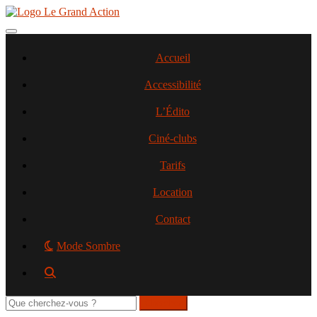
Aller
au
contenu
Toggle navigation
principal
Accueil
Accessibilité
L’Édito
Ciné-clubs
Tarifs
Location
Contact
Mode Sombre
Rechercher
sur