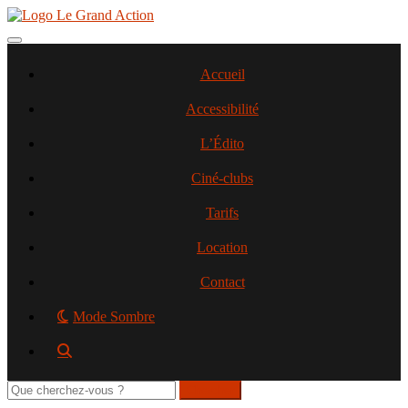
Aller
au
contenu
Toggle navigation
principal
Accueil
Accessibilité
L’Édito
Ciné-clubs
Tarifs
Location
Contact
Mode Sombre
Rechercher
sur