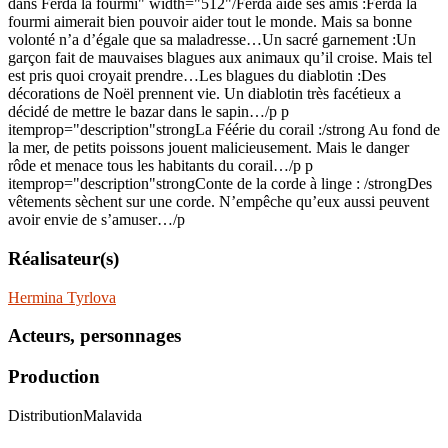
dans Ferda la fourmi" width="512"/Ferda aide ses amis :Ferda la
fourmi aimerait bien pouvoir aider tout le monde. Mais sa bonne
volonté n’a d’égale que sa maladresse…Un sacré garnement :Un
garçon fait de mauvaises blagues aux animaux qu’il croise. Mais tel
est pris quoi croyait prendre…Les blagues du diablotin :Des
décorations de Noël prennent vie. Un diablotin très facétieux a
décidé de mettre le bazar dans le sapin…/p p
itemprop="description"strongLa Féérie du corail :/strong Au fond de
la mer, de petits poissons jouent malicieusement. Mais le danger
rôde et menace tous les habitants du corail…/p p
itemprop="description"strongConte de la corde à linge : /strongDes
vêtements sèchent sur une corde. N’empêche qu’eux aussi peuvent
avoir envie de s’amuser…/p
Réalisateur(s)
Hermina Tyrlova
Acteurs, personnages
Production
Distribution
Malavida