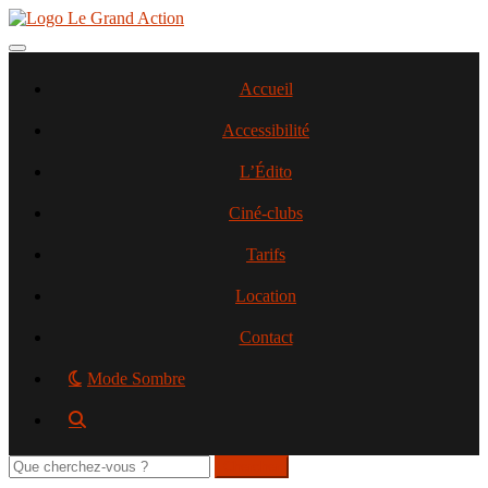
Aller
au
contenu
Toggle navigation
principal
Accueil
Accessibilité
L’Édito
Ciné-clubs
Tarifs
Location
Contact
Mode Sombre
Rechercher
sur