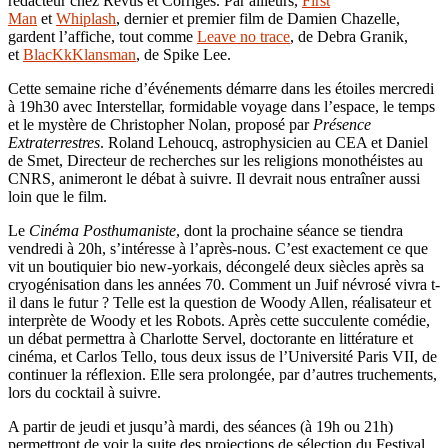
rédacteur chez Revus et Corrigés. Par ailleurs,
First
Man
et
Whiplash
, dernier et premier film de Damien Chazelle,
gardent l’affiche, tout comme
Leave no trace
, de Debra Granik,
et
BlacKkKlansman
, de Spike Lee.
Cette semaine riche d’événements démarre dans les étoiles mercredi
à 19h30 avec Interstellar, formidable voyage dans l’espace, le temps
et le mystère de Christopher Nolan, proposé par
Présence
Extraterrestres
. Roland Lehoucq, astrophysicien au CEA et Daniel
de Smet, Directeur de recherches sur les religions monothéistes au
CNRS, animeront le débat à suivre. Il devrait nous entraîner aussi
loin que le film.
Le
Cinéma Posthumaniste
, dont la prochaine séance se tiendra
vendredi à 20h, s’intéresse à l’après-nous. C’est exactement ce que
vit un boutiquier bio new-yorkais, décongelé deux siècles après sa
cryogénisation dans les années 70. Comment un Juif névrosé vivra t-
il dans le futur ? Telle est la question de Woody Allen, réalisateur et
interprète de Woody et les Robots. Après cette succulente comédie,
un débat permettra à Charlotte Servel, doctorante en littérature et
cinéma, et Carlos Tello, tous deux issus de l’Université Paris VII, de
continuer la réflexion. Elle sera prolongée, par d’autres truchements,
lors du cocktail à suivre.
A partir de jeudi et jusqu’à mardi, des séances (à 19h ou 21h)
permettront de voir la suite des projections de sélection du Festival