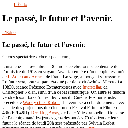
le
L'Édito
site
Le passé, le futur et l’avenir.
L'Édito
Le passé, le futur et l’avenir.
Chères spectatrices, chers spectateurs,
Dimanche 11 novembre à 18h, nous célébrerons le centenaire de
l’armistice de 1918 en voyant l’avant-première d’une copie restaurée
de
L’Adieu aux Armes
, de Frank Borzage, annonçant sa ressortie.
Le futur sera, pour sa part, évoqué par deux ciné-clubs. Mercredi à
19h30, séance Présence Extraterrestres avec
Interstellar
, de
Christopher Nolan, suivi d’un débat scientifique. Un autre se tiendra
vendredi soir, lors d’un rendez-vous du Cinéma Posthumaniste,
précédé de
Woody et les Robots
. L’avenir sera celui du cinéma avec
la suite des projections de sélection du Festival Faire un Film en
48h (FFF48H).
Breaking Away
, de Peter Yates, rappelle lui le passé
de l’avenir, quand les jeunes gens des années 70 rêvaient de leur
futur ; la séance de jeudi 20h sera présentée par Sylvain Lefort,