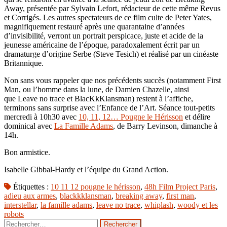
Away, présentée par Sylvain Lefort, rédacteur de cette même Revus
et Corrigés. Les autres spectateurs de ce film culte de Peter Yates,
magnifiquement restauré après une quarantaine d’années
d’invisibilité, verront un portrait perspicace, juste et acide de la
jeunesse américaine de l’époque, paradoxalement écrit par un
dramaturge d’origine Serbe (Steve Tesich) et réalisé par un cinéaste
Britannique.
Non sans vous rappeler que nos précédents succès (notamment First
Man, ou l’homme dans la lune, de Damien Chazelle, ainsi
que Leave no trace et BlacKkKlansman) restent à l’affiche,
terminons sans surprise avec l’Enfance de l’Art. Séance tout-petits
mercredi à 10h30 avec
10, 11, 12… Pougne le Hérisson
et délire
dominical avec
La Famille Adams
, de Barry Levinson, dimanche à
14h.
Bon armistice.
Isabelle Gibbal-Hardy et l’équipe du Grand Action.
Étiquettes :
10 11 12 pougne le hérisson
,
48h Film Project Paris
,
adieu aux armes
,
blackkklansman
,
breaking away
,
first man
,
interstellar
,
la famille adams
,
leave no trace
,
whiplash
,
woody et les
robots
Rechercher :