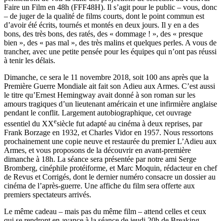
Faire un Film en 48h (FFF48H). Il s’agit pour le public – vous, donc
– de juger de la qualité de films courts, dont le point commun est
d’avoir été écrits, tournés et montés en deux jours. Il y en a des
bons, des très bons, des ratés, des « dommage ! », des « presque
bien », des « pas mal », des très malins et quelques perles. A vous de
trancher, avec une petite pensée pour les équipes qui n’ont pas réussi
à tenir les délais.
Dimanche, ce sera le 11 novembre 2018, soit 100 ans après que la
Première Guerre Mondiale ait fait son Adieu aux Armes. C’est aussi
le titre qu’Ernest Hemingway avait donné à son roman sur les
amours tragiques d’un lieutenant américain et une infirmière anglaise
pendant le conflit. Largement autobiographique, cet ouvrage
e
essentiel du XX
siècle fut adapté au cinéma à deux reprises, par
Frank Borzage en 1932, et Charles Vidor en 1957. Nous ressortons
prochainement une copie neuve et restaurée du premier L’Adieu aux
Armes, et vous proposons de la découvrir en avant-première
dimanche à 18h. La séance sera présentée par notre ami Serge
Bromberg, cinéphile protéiforme, et Marc Moquin, rédacteur en chef
de Revus et Corrigés, dont le dernier numéro consacre un dossier au
cinéma de l’après-guerre. Une affiche du film sera offerte aux
premiers spectateurs arrivés.
Le même cadeau – mais pas du même film – attend celles et ceux
qui se rendront en avance à la séance de jeudi 20h de Breaking