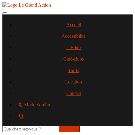
Aller
au
contenu
Toggle navigation
principal
Accueil
Accessibilité
L’Édito
Ciné-clubs
Tarifs
Location
Contact
Mode Sombre
Rechercher
sur