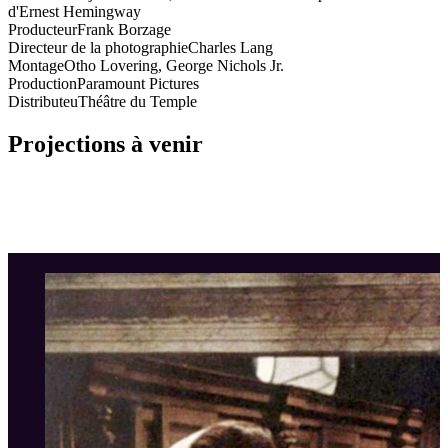
d'Ernest Hemingway
Producteur
Frank Borzage
Directeur de la photographie
Charles Lang
Montage
Otho Lovering, George Nichols Jr.
Production
Paramount Pictures
Distributeu
Théâtre du Temple
Projections à venir