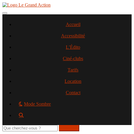
Aller
au
contenu
Toggle navigation
principal
Accueil
Accessibilité
L’Édito
Ciné-clubs
Tarifs
Location
Contact
Mode Sombre
Rechercher
sur