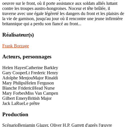
oeuvre sur le front, où il porte assistance aux soldats alliés luttant
contre les troupes austro-hongroises. Noceur et tête brûlée, il
traverse avec une égale légèreté les dangers du front et les plaisirs de
la vie de garnison, jusqu'au jour où il rencontre une jeune infirmière
britannique qui a perdu son fiancé au front...
Réalisateur(s)
Frank Borzage
Acteurs, personnages
Helen Hayes
Catherine Barkley
Gary Cooper
Lt Frederic Henry
Adolphe Menjou
Major Rinaldi
Mary Philips
Helen Ferguson
Blanche Friderici
Head Nurse
Mary Forbes
Miss Van Campen
Gilbert Emery
British Major
Jack LaRue
Le prêtre
Production
Scénario
Benjamin Glazer, Oliver H.P. Garrett d'après l'œuvre