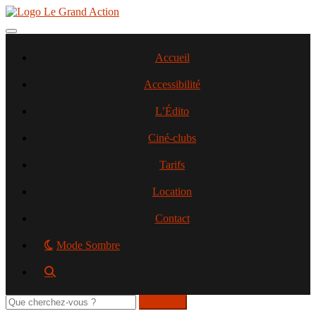
Aller
au
contenu
Toggle navigation
principal
Accueil
Accessibilité
L’Édito
Ciné-clubs
Tarifs
Location
Contact
Mode Sombre
Rechercher
sur