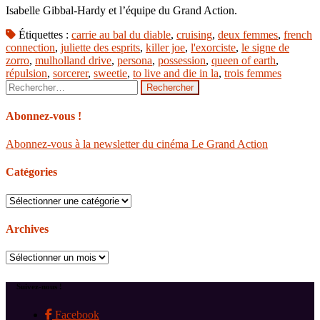
Isabelle Gibbal-Hardy et l’équipe du Grand Action.
Étiquettes :
carrie au bal du diable
,
cruising
,
deux femmes
,
french
connection
,
juliette des esprits
,
killer joe
,
l'exorciste
,
le signe de
zorro
,
mulholland drive
,
persona
,
possession
,
queen of earth
,
répulsion
,
sorcerer
,
sweetie
,
to live and die in la
,
trois femmes
Rechercher :
Abonnez-vous !
Abonnez-vous à la newsletter du cinéma Le Grand Action
Catégories
Catégories
Archives
Archives
Suivez-nous !
Facebook