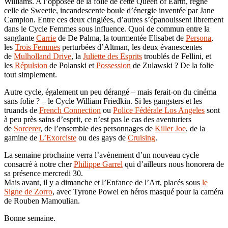
Williams. A l’opposée de la folie de cette Queen of Earth, règne
celle de Sweetie, incandescente boule d’énergie inventée par Jane
Campion. Entre ces deux cinglées, d’autres s’épanouissent librement
dans le Cycle Femmes sous influence. Quoi de commun entre la
sanglante
Carrie
de De Palma, la tourmentée Elisabet de
Persona
,
les
Trois Femmes
perturbées d’Altman, les deux évanescentes
de
Mulholland Drive
, la
Juliette des Esprits
troublés de Fellini, et
les
Répulsion
de Polanski et
Possession
de Zulawski ? De la folie
tout simplement.
Autre cycle, également un peu dérangé – mais ferait-on du cinéma
sans folie ? – le Cycle William Friedkin. Si les gangsters et les
truands de
French Connection
ou
Police Fédérale Los Angeles
sont
à peu près sains d’esprit, ce n’est pas le cas des aventuriers
de
Sorcerer
, de l’ensemble des personnages de
Killer Joe
, de la
gamine de
L’Exorciste
ou des gays de
Cruising
.
La semaine prochaine verra l’avènement d’un nouveau cycle
consacré à notre cher
Philippe Garrel
qui d’ailleurs nous honorera de
sa présence mercredi 30.
Mais avant, il y a dimanche et l’Enfance de l’Art, placés sous
le
Signe de Zorro
, avec Tyrone Powel en héros masqué pour la caméra
de Rouben Mamoulian.
Bonne semaine.