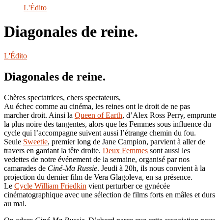
le
L'Édito
site
Diagonales de reine.
L'Édito
Diagonales de reine.
Chères spectatrices, chers spectateurs,
Au échec comme au cinéma, les reines ont le droit de ne pas
marcher droit. Ainsi la
Queen of Earth
, d’Alex Ross Perry, emprunte
la plus noire des tangentes, alors que les Femmes sous influence du
cycle qui l’accompagne suivent aussi l’étrange chemin du fou.
Seule
Sweetie
, premier long de Jane Campion, parvient à aller de
travers en gardant la tête droite.
Deux Femmes
sont aussi les
vedettes de notre événement de la semaine, organisé par nos
camarades de
Ciné-Ma Russie
. Jeudi à 20h, ils nous convient à la
projection du dernier film de Vera Glagoleva, en sa présence.
Le
Cycle William Friedkin
vient perturber ce gynécée
cinématographique avec une sélection de films forts en mâles et durs
au mal.