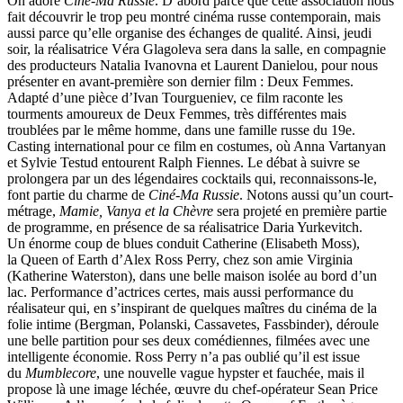
On adore
Ciné-Ma Russie
. D’abord parce que cette association nous
fait découvrir le trop peu montré cinéma russe contemporain, mais
aussi parce qu’elle organise des échanges de qualité. Ainsi, jeudi
soir, la réalisatrice Véra Glagoleva sera dans la salle, en compagnie
des producteurs Natalia Ivanovna et Laurent Danielou, pour nous
présenter en avant-première son dernier film : Deux Femmes.
Adapté d’une pièce d’Ivan Tourgueniev, ce film raconte les
tourments amoureux de Deux Femmes, très différentes mais
troublées par le même homme, dans une famille russe du 19e.
Casting international pour ce film en costumes, où Anna Vartanyan
et Sylvie Testud entourent Ralph Fiennes. Le débat à suivre se
prolongera par un des légendaires cocktails qui, reconnaissons-le,
font partie du charme de
Ciné-Ma Russie
. Notons aussi qu’un court-
métrage,
Mamie, Vanya et la Chèvre
sera projeté en première partie
de programme, en présence de sa réalisatrice Daria Yurkevitch.
Un énorme coup de blues conduit Catherine (Elisabeth Moss),
la Queen of Earth d’Alex Ross Perry, chez son amie Virginia
(Katherine Waterston), dans une belle maison isolée au bord d’un
lac. Performance d’actrices certes, mais aussi performance du
réalisateur qui, en s’inspirant de quelques maîtres du cinéma de la
folie intime (Bergman, Polanski, Cassavetes, Fassbinder), déroule
une belle partition pour ses deux comédiennes, filmées avec une
intelligente économie. Ross Perry n’a pas oublié qu’il est issue
du
Mumblecore
, une nouvelle vague hypster et fauchée, mais il
propose là une image léchée, œuvre du chef-opérateur Sean Price