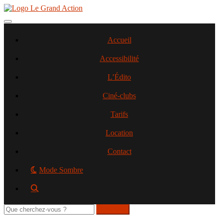
Aller
au
contenu
Toggle navigation
principal
Accueil
Accessibilité
L’Édito
Ciné-clubs
Tarifs
Location
Contact
Mode Sombre
Rechercher
sur