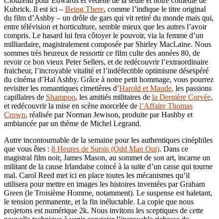
Clouzeau pour Edwards et vedette de la seule et noire comédie de
Kubrick. Il est ici –
Being There
, comme l’indique le titre original
du film d’Ashby – un drôle de gars qui vit retiré du monde mais qui,
entre télévision et horticulture, semble mieux que les autres l’avoir
compris. Le hasard lui fera côtoyer le pouvoir, via la femme d’un
milliardaire, magistralement composée par Shirley MacLaine. Nous
sommes très heureux de ressortir ce film culte des années 80, de
revoir ce bon vieux Peter Sellers, et de redécouvrir l’extraordinaire
fraicheur, l’incroyable vitalité et l’indéfectible optimisme désespéré
du cinéma d’Hal Ashby. Grâce à notre petit hommage, vous pourrez
revisiter les romantiques cimetières d’
Harold et Maude
, les passions
capillaires de
Shampoo
, les amitiés militaires de
la Dernière Corvée
,
et redécouvrir la mise en scène morcelée de
l’Affaire Thomas
Crown
, réalisée par Norman Jewison, produite par Hashby et
ambiancée par un thème de Michel Legrand.
Autre incontournable de la semaine pour les authentiques cinéphiles
que vous êtes :
8 Heures de Sursis (Odd Man Out)
. Dans ce
magistral film noir, James Mason, au sommet de son art, incarne un
militant de la cause Irlandaise coincé à la suite d’un casse qui tourne
mal. Carol Reed met ici en place toutes les mécanismes qu’il
utilisera pour mettre en images les histoires inventées par Graham
Green (le Troisième Homme, notamment). Le suspense est haletant,
le tension permanente, et la fin inéluctable. La copie que nous
projetons est numérique 2k. Nous invitons les sceptiques de cette