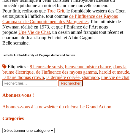
nouvelle technique à venir constater l’incroyable richesse du
procédé qui donne au noir et blanc une nouvelle couleur.
Pour finir, redisons que
True Grit
, le formidable western des Coen
est toujours à l’affiche, tout comme
de l’Influence des Rayons
Gamma sur le Comportement des Marguerites
, film intimiste de
Newman réalisé en 1973, et que l’Enfance de l’Art nous
propose
Une Vie de Chat
, un dessin animé français tout récent et
charmant de Jean-Loup Felicioli et Alain Gagnol.
Belle semaine.
Isabelle Gibbal-Hardy et l’équipe du Grand Action
Étiquettes :
8 heures de sursis
,
bienvenue mister chance
,
dans la
brume électrique
,
de l'influence des rayons gamma
,
harold et maude
,
l'affaire thomas crown
,
la dernière corvée
,
shampoo
,
une vie de chat
Rechercher :
Abonnez-vous !
Abonnez-vous à la newsletter du cinéma Le Grand Action
Catégories
Catégories