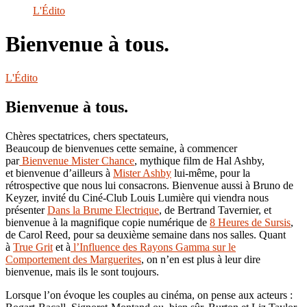
le
L'Édito
site
Bienvenue à tous.
L'Édito
Bienvenue à tous.
Chères spectatrices, chers spectateurs,
Beaucoup de bienvenues cette semaine, à commencer
par
Bienvenue Mister Chance
, mythique film de Hal Ashby,
et bienvenue d’ailleurs à
Mister Ashby
lui-même, pour la
rétrospective que nous lui consacrons. Bienvenue aussi à Bruno de
Keyzer, invité du Ciné-Club Louis Lumière qui viendra nous
présenter
Dans la Brume Electrique
, de Bertrand Tavernier, et
bienvenue à la magnifique copie numérique de
8 Heures de Sursis
,
de Carol Reed, pour sa deuxième semaine dans nos salles. Quant
à
True Grit
et à
l’Influence des Rayons Gamma sur le
Comportement des Marguerites
, on n’en est plus à leur dire
bienvenue, mais ils le sont toujours.
Lorsque l’on évoque les couples au cinéma, on pense aux acteurs :