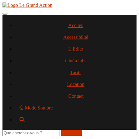
Aller
au
contenu
Toggle navigation
principal
Accueil
Accessibilité
L’Édito
Ciné-clubs
Tarifs
Location
Contact
Mode Sombre
Rechercher
sur