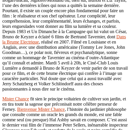
Bogart-Bacall, Signoret-Montand ou, bien sûr, Burton et Liz Taylor,
l’une des dernières icônes qui nous a quittés la semaine dernière.
Pourtant, il existe un couple encore plus fondamental pour faire un
film : le réalisateur et son chef opérateur. Leur complicité, leur
compréhension, leur complémentarité, leurs échanges, et parfois,
leurs engueulades vont donner au film sa lumière et sa couleur.
Depuis 1983 et Un Dimanche à la Campagne qui lui valut un César,
Bruno de Keyzer a éclairé 6 films de Bertrand Tavernier, dont
Dans
la Brume Electrique
, réalisé en 2007. Filmé en Louisiane et en
Anglais, avec une distribution américaine (Tommy Lee Jones, John
Goodman…), ce polar noir, fiévreux et psychanalytique, sonne
comme un hommage de Tavernier au cinéma d’outre-Atlantique
qu’il connaît et admire. Mardi 5 avril à 20h, le Ciné-Club Louis
Lumière a demandé à Bruno de Keyzer de venir parler de son travail
pour ce film, et de cette brume électrique qui confère à l’image un
caractère particulier. Nul doute que celui qui a aussi travaillé avec
Jerry Schatzberg et Volker Schlöndorff aura des choses
passionnantes à nous dire sur le cinéma.
Mister Chance
fit sien le principe voltairien de cultiver son jardin, et
en tira toute la sagesse que préconisait notre célèbre penseur de
Ferney.
Bienvenue Mister Chance
, l’histoire du jardinier philosophe
que consulte comme un oracle les grands du monde, est une fable
comme seul (ou presque) Hal Ashby savait en composer. C’est aussi
le dernier vrai film de l’immense Peter Sellers, inénarrable inspecteur