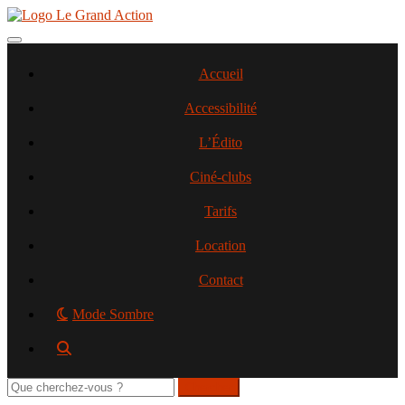
Aller
au
contenu
Toggle navigation
principal
Accueil
Accessibilité
L’Édito
Ciné-clubs
Tarifs
Location
Contact
Mode Sombre
Rechercher
sur