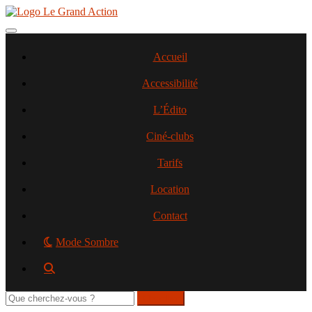
Aller
au
contenu
Toggle navigation
principal
Accueil
Accessibilité
L’Édito
Ciné-clubs
Tarifs
Location
Contact
Mode Sombre
Rechercher
sur