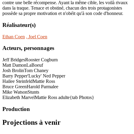
contre une belle récompense. Ayant la même cible, les voilà rivaux
dans la traque. Tenace et obstiné, chacun des trois protagonistes
possède sa propre motivation et n'obéit qu'à son code d'honneur.
Réalisateur(s)
Ethan Coen
, Joel Coen
Acteurs, personnages
Jeff Bridges
Rooster Cogburn
Matt Damon
LaBoeuf
Josh Brolin
Tom Chaney
Barry Pepper
'Lucky' Ned Pepper
Hailee Steinfeld
Mattie Ross
Bruce Green
Harold Parmalee
Mike Watson
Stunts
Elizabeth Marvel
Mattie Ross adulte{tab Photos}
Production
Projections à venir