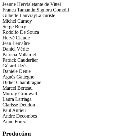
Jeanne Herviale
tante de Vittel
Franca Tamantini
Signora Comolli
Gilberte Lauvray
La curiste
Michel Carnoy
Serge Berry
Rodolfo De Souza
Hervé Claude
Jean Lemaître
Daniel Vérité
Patricia Millardet
Patrick Cauderlier
Gérard Uzès
Daniele Denie
Agnès Gattegno
Didier Chambragne
Marcel Berteau
Murray Gronwall
Laura Larriaga
Clarisse Deudon
Paul Anrieu
André Decombes
Anne Forez
Production