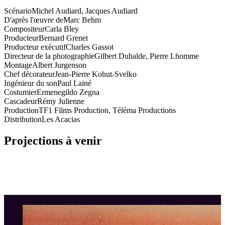
Scénario
Michel Audiard, Jacques Audiard
D'après l'œuvre de
Marc Behm
Compositeur
Carla Bley
Producteur
Bernard Grenet
Producteur exécutif
Charles Gassot
Directeur de la photographie
Gilbert Duhalde, Pierre Lhomme
Montage
Albert Jurgenson
Chef décorateur
Jean-Pierre Kohut-Svelko
Ingénieur du son
Paul Lainé
Costumier
Ermenegildo Zegna
Cascadeur
Rémy Julienne
Production
TF1 Films Production, Téléma Productions
Distribution
Les Acacias
Projections à venir