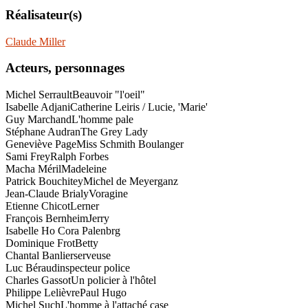
Réalisateur(s)
Claude Miller
Acteurs, personnages
Michel Serrault
Beauvoir "l'oeil"
Isabelle Adjani
Catherine Leiris / Lucie, 'Marie'
Guy Marchand
L'homme pale
Stéphane Audran
The Grey Lady
Geneviève Page
Miss Schmith Boulanger
Sami Frey
Ralph Forbes
Macha Méril
Madeleine
Patrick Bouchitey
Michel de Meyerganz
Jean-Claude Brialy
Voragine
Etienne Chicot
Lerner
François Bernheim
Jerry
Isabelle Ho Cora Palenbrg
Dominique Frot
Betty
Chantal Banlier
serveuse
Luc Béraud
inspecteur police
Charles Gassot
Un policier à l'hôtel
Philippe Lelièvre
Paul Hugo
Michel Such
L'homme à l'attaché case