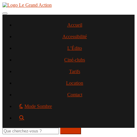
Aller
au
contenu
Toggle navigation
principal
Accueil
Accessibilité
L’Édito
Ciné-clubs
Tarifs
Location
Contact
Mode Sombre
Rechercher
sur