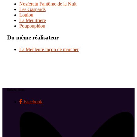
Nosferatu Fantôme de la Nuit
Les Gaspards
Loulou
La Meurtrière
Poupoupidou
Du même réalisateur
La Meilleure façon de marcher
Suivez-nous !
Facebook