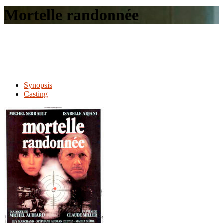
le
Mortelle randonnée
site
Synopsis
Casting