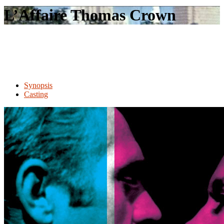
le
L’Affaire Thomas Crown
site
Synopsis
Casting