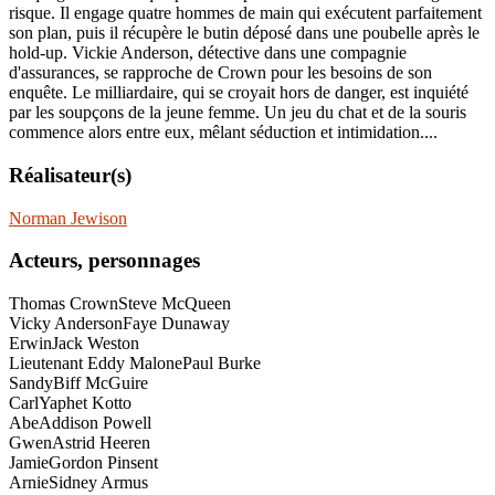
risque. Il engage quatre hommes de main qui exécutent parfaitement
son plan, puis il récupère le butin déposé dans une poubelle après le
hold-up. Vickie Anderson, détective dans une compagnie
d'assurances, se rapproche de Crown pour les besoins de son
enquête. Le milliardaire, qui se croyait hors de danger, est inquiété
par les soupçons de la jeune femme. Un jeu du chat et de la souris
commence alors entre eux, mêlant séduction et intimidation....
Réalisateur(s)
Norman Jewison
Acteurs, personnages
Thomas Crown
Steve McQueen
Vicky Anderson
Faye Dunaway
Erwin
Jack Weston
Lieutenant Eddy Malone
Paul Burke
Sandy
Biff McGuire
Carl
Yaphet Kotto
Abe
Addison Powell
Gwen
Astrid Heeren
Jamie
Gordon Pinsent
Arnie
Sidney Armus