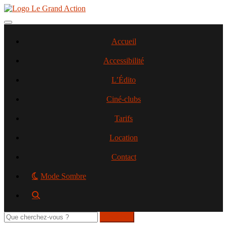
Aller
au
contenu
Toggle navigation
principal
Accueil
Accessibilité
L’Édito
Ciné-clubs
Tarifs
Location
Contact
Mode Sombre
Rechercher
sur