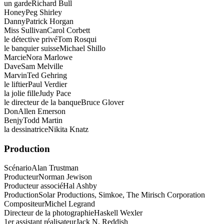
un garde
Richard Bull
Honey
Peg Shirley
Danny
Patrick Horgan
Miss Sullivan
Carol Corbett
le détective privé
Tom Rosqui
le banquier suisse
Michael Shillo
Marcie
Nora Marlowe
Dave
Sam Melville
Marvin
Ted Gehring
le liftier
Paul Verdier
la jolie fille
Judy Pace
le directeur de la banque
Bruce Glover
Don
Allen Emerson
Benjy
Todd Martin
la dessinatrice
Nikita Knatz
Production
Scénario
Alan Trustman
Producteur
Norman Jewison
Producteur associé
Hal Ashby
Production
Solar Productions, Simkoe, The Mirisch Corporation
Compositeur
Michel Legrand
Directeur de la photographie
Haskell Wexler
1er assistant réalisateur
Jack N. Reddish