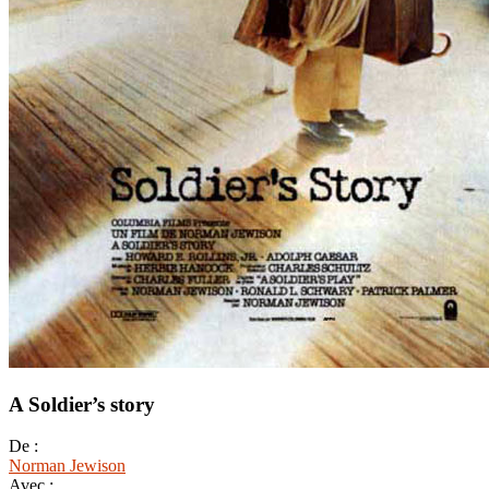
A Soldier’s story
De :
Norman Jewison
Avec :