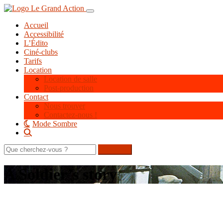
Aller
Toggle navigation
au
Accueil
contenu
Accessibilité
principal
L’Édito
Ciné-clubs
Tarifs
Location
Location de salle
Post-production
Contact
Nous trouver
Contactez-nous !
Mode Sombre
Rechercher
sur
le
A Soldier’s story
site