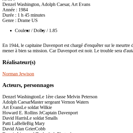
Denzel Washington, Adolph Caesar, Art Evans
Année :
1984
Durée :
1 h 45 minutes
Genre :
Drame US
Couleur
/ Dolby
/ 1.85
En 1944, le capitaine Davenport est chargé d'enquêter sur le meurtre d
mener à bien sa mission. Car Davenport est noir. Le trouble sera d'auta
Réalisateur(s)
Norman Jewison
Acteurs, personnages
Denzel Washington
Le 1ère classe Melvin Peterson
Adolph Caesar
Master sergeant Vernon Waters
Art Evans
Le soldat Wilkie
Howard E. Rollins Jr
Captain Davenport
David Harris
Le soldat Smalls
Patti LaBelle
Big Mary
David Alan Grier
Cobb