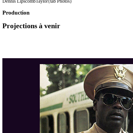
Dennis Lipscomb
Taylor{tab Photos}
Production
Projections à venir