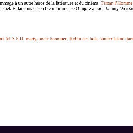
hommage à un autre héros de la littérature et du cinéma.
Tarzan l’Homme
 sensuel. Et lançons ensemble un immense Oungawa pour Johnny Weissm
rd
,
M.A.S.H
,
marty
,
oncle boonmee
,
Robin des bois
,
shutter island
,
tar