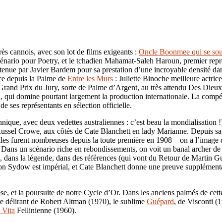
ès cannois, avec son lot de films exigeants :
Oncle Boonmee qui se souv
ario pour Poetry, et le tchadien Mahamat-Saleh Haroun, premier représ
ue par Javier Bardem pour sa prestation d’une incroyable densité dans
nce depuis la Palme de
Entre les Murs
: Juliette Binoche meilleure actri
 Grand Prix du Jury, sorte de Palme d’Argent, au très attendu Des Die
 qui domine pourtant largement la production internationale. La compét
de ses représentants en sélection officielle.
nique, avec deux vedettes australiennes : c’est beau la mondialisation !) 
ssel Crowe, aux côtés de Cate Blanchett en lady Marianne. Depuis sa pro
les furent nombreuses depuis la toute première en 1908 – on a l’image 
. Dans un scénario riche en rebondissements, on voit un banal archer d
re, dans la légende, dans des références (qui vont du Retour de Martin Gu
Von Sydow est impérial, et Cate Blanchett donne une preuve supplément
se, et la poursuite de notre Cycle d’Or. Dans les anciens palmés de cett
re délirant de Robert Altman (1970), le sublime
Guépard
, de Visconti (
 Vita
Fellinienne (1960).