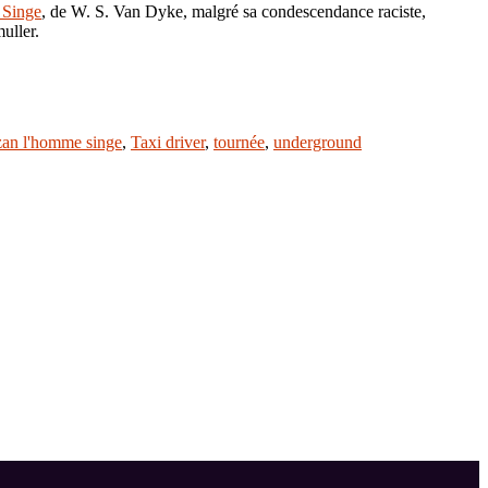
 Singe
, de W. S. Van Dyke, malgré sa condescendance raciste,
uller.
zan l'homme singe
,
Taxi driver
,
tournée
,
underground