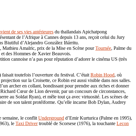
ient de ses vies antérieures
du thaïlandais Apichatpong
entant de l’Afrique à Cannes depuis 13 ans, reçoit celui du Jury
 Biutiful d’Alejandro González Iñárritu.
ce, Mathieu Amalric, prix de la Mise en Scène pour
Tournée
, Palme du
ux et des Hommes de Xavier Beauvois.
ition cannoise n’a pas pour réputation d’adorer le cinéma US (très
faisait toutefois l’ouverture du festival. C’était
Robin Hood
, où
jection sur la Croisette, ce Robin est aussi visible dans nos salles.
d’un archer en collant, bondissant pour prendre aux riches et donner
e Richard Cœur de Lion devenir, par un concours de circonstances,
erre au Soldat Ryan), et mêle tout ça avec virtuosité. Les scènes de
aire de son talent protéiforme. Qu’elle incarne Bob Dylan, Audrey
e semaine, le conflit
Underground
d’Emir Kurturica (Palme en 1995),
1963), le
Taxi Driver
troublé de Scorsese (1976), la touchante
Leçon