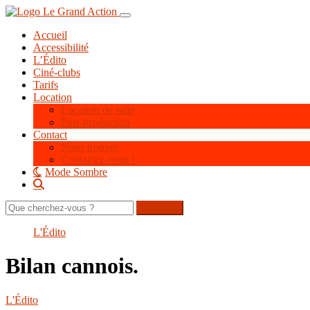
Aller
Toggle navigation
au
Accueil
contenu
Accessibilité
principal
L’Édito
Ciné-clubs
Tarifs
Location
Location de salle
Post-production
Contact
Nous trouver
Contactez-nous !
Mode Sombre
Rechercher
sur
le
L'Édito
site
Bilan cannois.
L'Édito