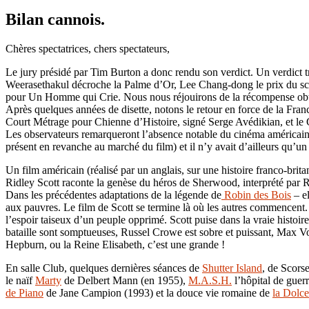
Bilan cannois.
Chères spectatrices, chers spectateurs,
Le jury présidé par Tim Burton a donc rendu son verdict. Un verdict tr
Weerasethakul décroche la Palme d’Or, Lee Chang-dong le prix du scén
pour Un Homme qui Crie. Nous nous réjouirons de la récompense obten
Après quelques années de disette, notons le retour en force de la Fra
Court Métrage pour Chienne d’Histoire, signé Serge Avédikian, et le
Les observateurs remarqueront l’absence notable du cinéma américain,
présent en revanche au marché du film) et il n’y avait d’ailleurs qu’un 
Un film américain (réalisé par un anglais, sur une histoire franco-britan
Ridley Scott raconte la genèse du héros de Sherwood, interprété par Ru
Dans les précédentes adaptations de la légende de
Robin des Bois
– el
aux pauvres. Le film de Scott se termine là où les autres commencent
l’espoir taiseux d’un peuple opprimé. Scott puise dans la vraie histoi
bataille sont somptueuses, Russel Crowe est sobre et puissant, Max 
Hepburn, ou la Reine Elisabeth, c’est une grande !
En salle Club, quelques dernières séances de
Shutter Island
, de Scorse
le naïf
Marty
de Delbert Mann (en 1955),
M.A.S.H.
l’hôpital de guer
de Piano
de Jane Campion (1993) et la douce vie romaine de
la Dolce