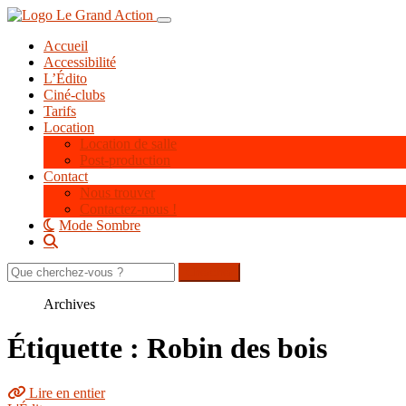
Aller
Toggle navigation
au
Accueil
contenu
Accessibilité
principal
L’Édito
Ciné-clubs
Tarifs
Location
Location de salle
Post-production
Contact
Nous trouver
Contactez-nous !
Mode Sombre
Rechercher
sur
le
Archives
site
Étiquette : Robin des bois
Lire en entier