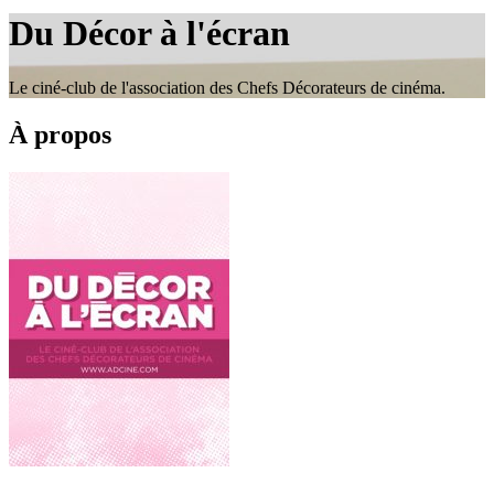
le
Du Décor à l'écran
site
Le ciné-club de l'association des Chefs Décorateurs de cinéma.
À propos