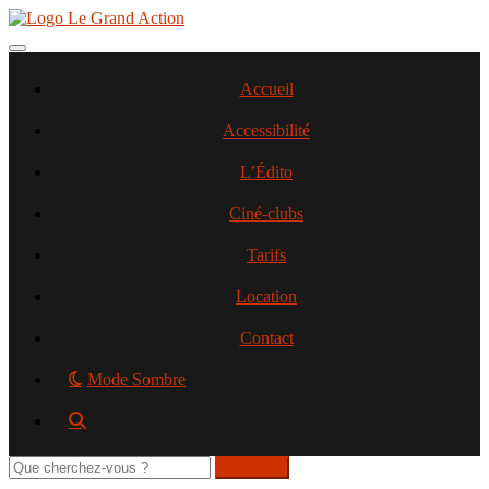
Aller
au
contenu
Toggle navigation
principal
Accueil
Accessibilité
L’Édito
Ciné-clubs
Tarifs
Location
Contact
Mode Sombre
Rechercher
sur