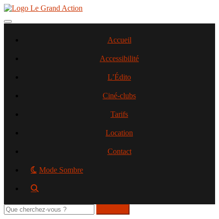
Aller
au
contenu
Toggle navigation
principal
Accueil
Accessibilité
L’Édito
Ciné-clubs
Tarifs
Location
Contact
Mode Sombre
Rechercher
sur