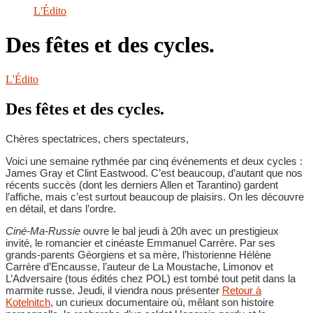
le
L'Édito
site
Des fêtes et des cycles.
L'Édito
Des fêtes et des cycles.
Chères spectatrices, chers spectateurs,
Voici une semaine rythmée par cinq événements et deux cycles :
James Gray et Clint Eastwood. C’est beaucoup, d’autant que nos
récents succès (dont les derniers Allen et Tarantino) gardent
l’affiche, mais c’est surtout beaucoup de plaisirs. On les découvre
en détail, et dans l’ordre.
Ciné-Ma-Russie
ouvre le bal jeudi à 20h avec un prestigieux
invité, le romancier et cinéaste Emmanuel Carrère. Par ses
grands-parents Géorgiens et sa mère, l’historienne Hélène
Carrère d’Encausse, l’auteur de La Moustache, Limonov et
L’Adversaire (tous édités chez POL) est tombé tout petit dans la
marmite russe. Jeudi, il viendra nous présenter
Retour à
Kotelnitch
, un curieux documentaire où, mêlant son histoire