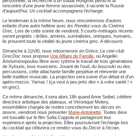
personnelle, la recherche d’un soldat Hongrois perdu et la
rencontre d’une jeune femme assassinée, il raconte la Russie
d’aujourd’hui. Un cocktail accompagnera l’échange.
Le lendemain à la même heure, nous rencontrerons d’autres
enfants d’une autre hellène avec
les Rendez-vous du Cinéma
Grec
. Lors de cette soirée de vendredi, 5 courts-métrages récents
seront projetés ; drôles, amères, surréalistes, oniriques, humains,
ils prouvent toute la vitalité du jeune cinéma grec. A découvrir.
Dimanche à 11h30, nous retournerons en Grèce. Le
ciné-club
GrecDoc
nous propose
Une Affaire de Famille
, où Angeliki
Aristomenopoulou filme avec rythme le travail de trois générations
de Xylouris, tous musiciens. Jouant de l’oud, du bouzouki ou des
percussions, cette attachante famille perpétue et réinvente une
belle tradition musicale. La projection sera suivie d’un débat et d’un
apéro-mezze. Yamas ! (ça veut à peu près dire « à votre santé ! »
en grec).
Ce même dimanche, il sera alors 18h quand Anne Seibel, célèbre
directrice artistique des plateaux, et Véronique Melery,
ensemblière chargée de mettre concrètement les décors en
œuvre, viendront nous présenter
Marie-Antoinette
. Toutes deux
ont travaillé sur le film Sofia Coppola et partageront leur
expérience après la projection. Elles poursuivront l’échange lors
du cocktail qui clôturera ce rendez-vous du
Décor à l’écran
.