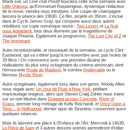
Mardi soir, un
Ciné-club Positif
bouclera cette riche semaine avec
Little Odessa
, qu’Emmanuel Raspiengeas, dynamique rédacteur
de la revue, viendra nous introduire. Une coupe de champagne
lancera la séance des 19h30. Ce film, projeté en 35mm, s’inclue
dans le Cycle James Gray, qui comporte aussi deux autres
rééditions sur copie numérique neuve :
Two Lovers
et
La Nuit
nous Appartient
, tous deux illuminés par le magnétisme de
Joaquin Phoenix. Egalement au programme,
The Lost City of Z
et
The Immigrant
.
Autre incontournable, et nouveauté de la semaine, un cycle Clint
Eastwood, qui va s’étirer jusqu’à mi-novembre avec pas moins de
39 films ! On commence avec une première dizaine de
réalisations du plus sexy octogénaire du cinéma américain, dont
l’émouvante
Route de Madison
, le sombre
Impitoyable
ou le
fiévreux
Mystic River
.
Autre octogénaire, également sexy dans son genre, Woody Allen
nous régale avec
Un Jour de Pluie à New York
, pétillant
marivaudage orageux, alors que Steven Craig Zahler nous traine
sur un noir bitume dans
Dragged across Concrete
.
River of
Grass
, premier long-métrage de Kelly Reichardt, et
Once Upon a
Time… in Hollywood
, dernier opus de Tarantino, conservent aussi
quelques séances.
Mais ils laissent une place à
l’Enfance de l’Art
. Mercredi à 14h30,
Le Rêve de Sam
et 3 autres dessins animés permettront d’initier