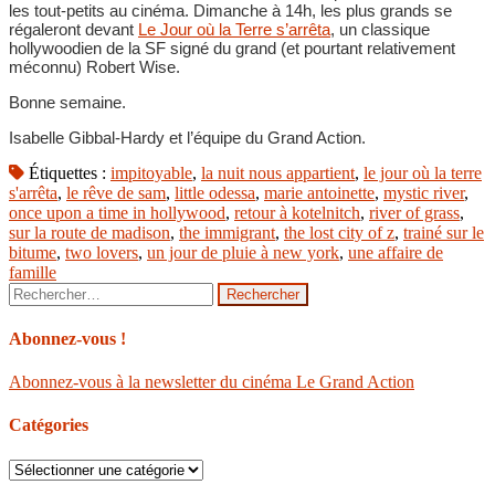
les tout-petits au cinéma. Dimanche à 14h, les plus grands se
régaleront devant
Le Jour où la Terre s’arrêta
, un classique
hollywoodien de la SF signé du grand (et pourtant relativement
méconnu) Robert Wise.
Bonne semaine.
Isabelle Gibbal-Hardy et l’équipe du Grand Action.
Étiquettes :
impitoyable
,
la nuit nous appartient
,
le jour où la terre
s'arrêta
,
le rêve de sam
,
little odessa
,
marie antoinette
,
mystic river
,
once upon a time in hollywood
,
retour à kotelnitch
,
river of grass
,
sur la route de madison
,
the immigrant
,
the lost city of z
,
trainé sur le
bitume
,
two lovers
,
un jour de pluie à new york
,
une affaire de
famille
Rechercher :
Abonnez-vous !
Abonnez-vous à la newsletter du cinéma Le Grand Action
Catégories
Catégories