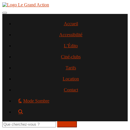
Aller
au
contenu
Toggle navigation
principal
Accueil
Accessibilité
L’Édito
Ciné-clubs
Tarifs
Location
Contact
Mode Sombre
Rechercher
sur