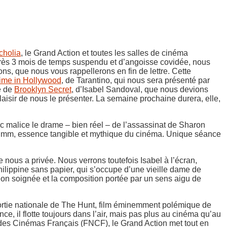
cholia
, le Grand Action et toutes les salles de cinéma
 Après 3 mois de temps suspendu et d’angoisse covidée, nous
ions, que nous vous rappellerons en fin de lettre. Cette
ime in Hollywood
, de Tarantino, qui nous sera présenté par
e de
Brooklyn Secret
, d’Isabel Sandoval, que nous devions
laisir de nous le présenter. La semaine prochaine durera, elle,
c malice le drame – bien réel – de l’assassinat de Sharon
le 35 mm, essence tangible et mythique du cinéma. Unique séance
e nous a privée. Nous verrons toutefois Isabel à l’écran,
 philippine sans papier, qui s’occupe d’une vieille dame de
ation soignée et la composition portée par un sens aigu de
rtie nationale de The Hunt, film éminemment polémique de
e, il flotte toujours dans l’air, mais pas plus au cinéma qu’au
e des Cinémas Français (FNCF), le Grand Action met tout en