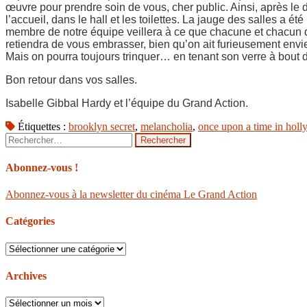
œuvre pour prendre soin de vous, cher public. Ainsi, après le
l’accueil, dans le hall et les toilettes. La jauge des salles a
membre de notre équipe veillera à ce que chacune et chacun d’en
retiendra de vous embrasser, bien qu’on ait furieusement envie d
Mais on pourra toujours trinquer… en tenant son verre à bout 
Bon retour dans vos salles.
Isabelle Gibbal Hardy et l’équipe du Grand Action.
Étiquettes :
brooklyn secret
,
melancholia
,
once upon a time in hol
Rechercher :
Abonnez-vous !
Abonnez-vous à la newsletter du cinéma Le Grand Action
Catégories
Catégories
Archives
Archives