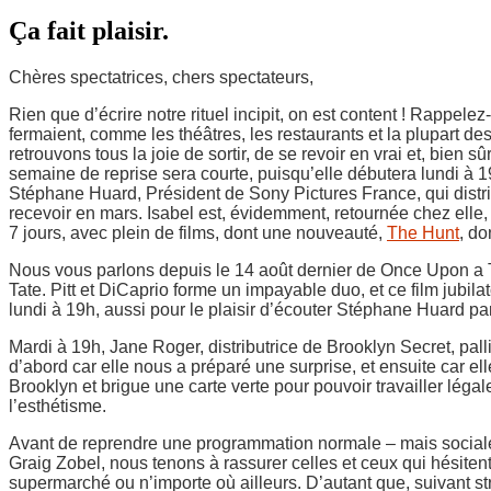
Ça fait plaisir.
Chères spectatrices, chers spectateurs,
Rien que d’écrire notre rituel incipit, on est content ! Rappel
fermaient, comme les théâtres, les restaurants et la plupart 
retrouvons tous la joie de sortir, de se revoir en vrai et, bien 
semaine de reprise sera courte, puisqu’elle débutera lundi à 
Stéphane Huard, Président de Sony Pictures France, qui distri
recevoir en mars. Isabel est, évidemment, retournée chez elle, 
7 jours, avec plein de films, dont une nouveauté,
The Hunt
, do
Nous vous parlons depuis le 14 août dernier de Once Upon a Ti
Tate. Pitt et DiCaprio forme un impayable duo, et ce film jubi
lundi à 19h, aussi pour le plaisir d’écouter Stéphane Huard par
Mardi à 19h, Jane Roger, distributrice de Brooklyn Secret, pall
d’abord car elle nous a préparé une surprise, et ensuite car ell
Brooklyn et brigue une carte verte pour pouvoir travailler léga
l’esthétisme.
Avant de reprendre une programmation normale – mais sociale
Graig Zobel, nous tenons à rassurer celles et ceux qui hésitent
supermarché ou n’importe où ailleurs. D’autant que, suivant s