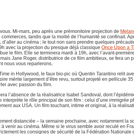
ez-vous. Mi-mars, peu après une prémonitoire projection de
Melan
des commerces, tandis que la moitié de l’humanité se confinait.
sûr, d’aller au cinéma ; le tout non sans prendre quelques précaut
19h avec la projection du presque déjà classique
Once Upon a T
bue le film. Elle se terminera mardi à 19h, avec l’avant-premièr
mais Jane Roger, distributrice de ce film ambitieux, se fera un p
nt nous vous reparlerons.
me in Hollywood, le faux bio-pic où Quentin Tarantino relit ave
latoire mérite largement d’être revu, surtout projeté en pellicu
ler avec passion du film.
iera l’absence de la réalisatrice Isabel Sandoval, dont l’épidémi
e interprète le rôle principal de son film : celui d’une immigrée
lement aux USA. Un film touchant, intime et original, à la réalis
ment distanciée – la semaine prochaine, avec notamment la so
 à venir au cinéma. Même si le virus semble avoir reculé en Franc
trictement les consignes de sécurité de la Fédération National