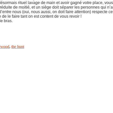
 désormais rituel lavage de main et avoir gagné votre place, vou
 été réduite de moitié, et un siège doit séparer les personnes qu
tre nous (oui, nous aussi, on doit faire attention) respecte ces 
e le faire tant on est content de vous revoir !
de bras.
lywood
,
the hunt