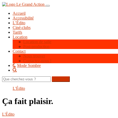
Aller
Toggle navigation
au
Accueil
contenu
Accessibilité
principal
L’Édito
Ciné-clubs
Tarifs
Location
Location de salle
Post-production
Contact
Nous trouver
Contactez-nous !
Mode Sombre
Rechercher
sur
le
L'Édito
site
Ça fait plaisir.
L'Édito