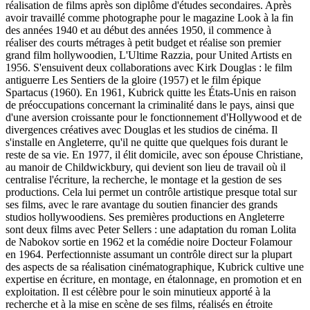
réalisation de films après son diplôme d'études secondaires. Après
avoir travaillé comme photographe pour le magazine Look à la fin
des années 1940 et au début des années 1950, il commence à
réaliser des courts métrages à petit budget et réalise son premier
grand film hollywoodien, L'Ultime Razzia, pour United Artists en
1956. S'ensuivent deux collaborations avec Kirk Douglas : le film
antiguerre Les Sentiers de la gloire (1957) et le film épique
Spartacus (1960). En 1961, Kubrick quitte les États-Unis en raison
de préoccupations concernant la criminalité dans le pays, ainsi que
d'une aversion croissante pour le fonctionnement d'Hollywood et de
divergences créatives avec Douglas et les studios de cinéma. Il
s'installe en Angleterre, qu'il ne quitte que quelques fois durant le
reste de sa vie. En 1977, il élit domicile, avec son épouse Christiane,
au manoir de Childwickbury, qui devient son lieu de travail où il
centralise l'écriture, la recherche, le montage et la gestion de ses
productions. Cela lui permet un contrôle artistique presque total sur
ses films, avec le rare avantage du soutien financier des grands
studios hollywoodiens. Ses premières productions en Angleterre
sont deux films avec Peter Sellers : une adaptation du roman Lolita
de Nabokov sortie en 1962 et la comédie noire Docteur Folamour
en 1964. Perfectionniste assumant un contrôle direct sur la plupart
des aspects de sa réalisation cinématographique, Kubrick cultive une
expertise en écriture, en montage, en étalonnage, en promotion et en
exploitation. Il est célèbre pour le soin minutieux apporté à la
recherche et à la mise en scène de ses films, réalisés en étroite