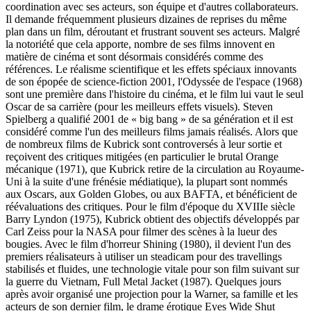
coordination avec ses acteurs, son équipe et d'autres collaborateurs.
Il demande fréquemment plusieurs dizaines de reprises du même
plan dans un film, déroutant et frustrant souvent ses acteurs. Malgré
la notoriété que cela apporte, nombre de ses films innovent en
matière de cinéma et sont désormais considérés comme des
références. Le réalisme scientifique et les effets spéciaux innovants
de son épopée de science-fiction 2001, l'Odyssée de l'espace (1968)
sont une première dans l'histoire du cinéma, et le film lui vaut le seul
Oscar de sa carrière (pour les meilleurs effets visuels). Steven
Spielberg a qualifié 2001 de « big bang » de sa génération et il est
considéré comme l'un des meilleurs films jamais réalisés. Alors que
de nombreux films de Kubrick sont controversés à leur sortie et
reçoivent des critiques mitigées (en particulier le brutal Orange
mécanique (1971), que Kubrick retire de la circulation au Royaume-
Uni à la suite d'une frénésie médiatique), la plupart sont nommés
aux Oscars, aux Golden Globes, ou aux BAFTA, et bénéficient de
réévaluations des critiques. Pour le film d'époque du XVIIIe siècle
Barry Lyndon (1975), Kubrick obtient des objectifs développés par
Carl Zeiss pour la NASA pour filmer des scènes à la lueur des
bougies. Avec le film d'horreur Shining (1980), il devient l'un des
premiers réalisateurs à utiliser un steadicam pour des travellings
stabilisés et fluides, une technologie vitale pour son film suivant sur
la guerre du Vietnam, Full Metal Jacket (1987). Quelques jours
après avoir organisé une projection pour la Warner, sa famille et les
acteurs de son dernier film, le drame érotique Eyes Wide Shut