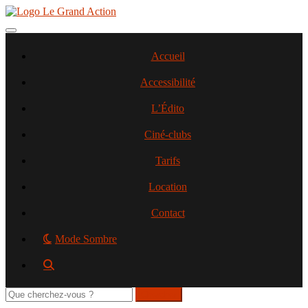
Aller
au
contenu
Toggle navigation
principal
Accueil
Accessibilité
L’Édito
Ciné-clubs
Tarifs
Location
Contact
Mode Sombre
Rechercher
sur