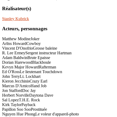
Réalisateur(s)
Stanley Kubrick
Acteurs, personnages
Matthew Modine
Joker
Arliss Howard
Cowboy
Vincent D'Onofrio
Grosse baleine
R. Lee Ermey
Sergent instructeur Hartman
Adam Baldwin
Brute Epaisse
Dorian Harewood
Blackboule
Kevyn Major Howard
Rafterman
Ed O'Ross
Le lieutenant Touchdown
John Terry
Lt. Lockhart
Kieron Jecchinis
Crazy Earl
Marcus D'Amico
Hand Job
Jon Stafford
Doc Jay
Herbert Norville
Daytona Dave
Sal Lopez
T.H.E. Rock
Kirk Taylor
Payback
Papillon Soo Soo
Prostituée
Nguyen Hue Phong
Le voleur d'appareil-photo