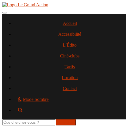
Aller
au
contenu
Toggle navigation
principal
Accueil
Accessibilité
L’Édito
Ciné-clubs
Tarifs
Location
Contact
Mode Sombre
Rechercher
sur