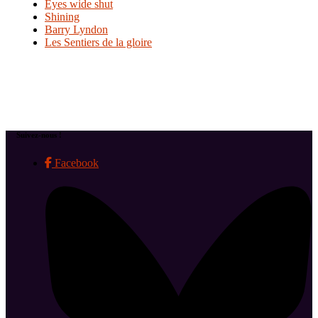
Eyes wide shut
Shining
Barry Lyndon
Les Sentiers de la gloire
Suivez-nous !
Facebook