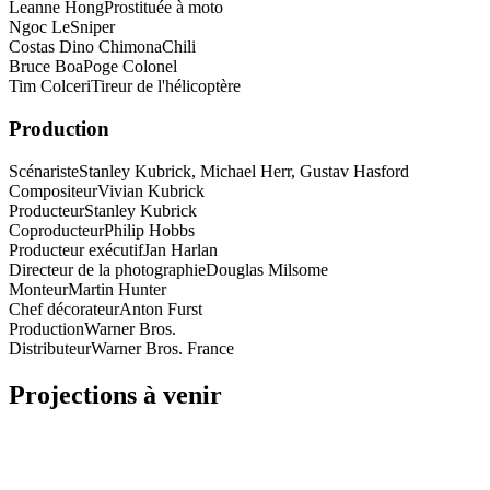
Leanne Hong
Prostituée à moto
Ngoc Le
Sniper
Costas Dino Chimona
Chili
Bruce Boa
Poge Colonel
Tim Colceri
Tireur de l'hélicoptère
Production
Scénariste
Stanley Kubrick, Michael Herr, Gustav Hasford
Compositeur
Vivian Kubrick
Producteur
Stanley Kubrick
Coproducteur
Philip Hobbs
Producteur exécutif
Jan Harlan
Directeur de la photographie
Douglas Milsome
Monteur
Martin Hunter
Chef décorateur
Anton Furst
Production
Warner Bros.
Distributeur
Warner Bros. France
Projections à venir