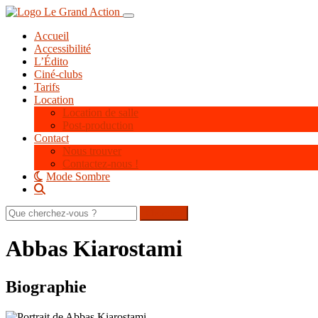
Aller
Toggle navigation
au
Accueil
contenu
Accessibilité
principal
L’Édito
Ciné-clubs
Tarifs
Location
Location de salle
Post-production
Contact
Nous trouver
Contactez-nous !
Mode Sombre
Rechercher
sur
le
Abbas Kiarostami
site
Biographie