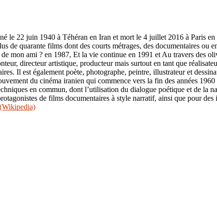
s de quarante films dont des courts métrages, des documentaires ou enc
n de mon ami ? en 1987, Et la vie continue en 1991 et Au travers des ol
ur, directeur artistique, producteur mais surtout en tant que réalisateur
res. Il est également poète, photographe, peintre, illustrateur et dessin
ouvement du cinéma iranien qui commence vers la fin des années 1960 e
niques en commun, dont l’utilisation du dialogue poétique et de la narr
agonistes de films documentaires à style narratif, ainsi que pour des inn
(Wikipedia)