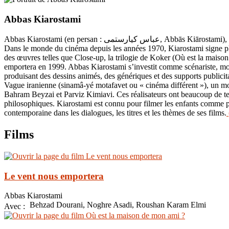
Abbas Kiarostami
Abbas Kiarostami (en persan : عباس کیارستمی, Abbās Kiārostami), né le 22 juin 1940 à Téhéran en Iran et mort le 4 juillet 2016 à Paris en France, est un réalisateur, scénariste et producteur de cinéma iranien.
Dans le monde du cinéma depuis les années 1970, Kiarostami signe plu
des œuvres telles que Close-up, la trilogie de Koker (Où est la maiso
emportera en 1999. Abbas Kiarostami s’investit comme scénariste, monte
produisant des dessins animés, des génériques et des supports publicitai
Vague iranienne (sinamâ-yé motafavet ou « cinéma différent »), un m
Bahram Beyzai et Parviz Kimiavi. Ces réalisateurs ont beaucoup de tech
philosophiques. Kiarostami est connu pour filmer les enfants comme prot
contemporaine dans les dialogues, les titres et les thèmes de ses films.
Films
Le vent nous emportera
Abbas Kiarostami
Behzad Dourani, Noghre Asadi, Roushan Karam Elmi
Avec :