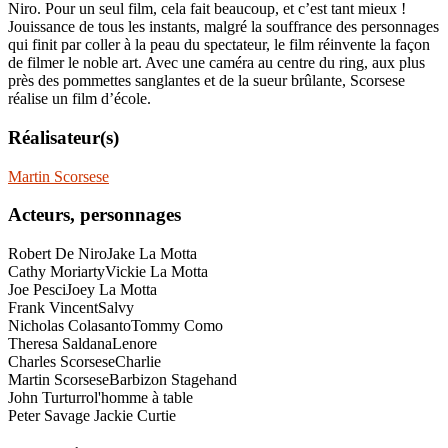
Niro. Pour un seul film, cela fait beaucoup, et c’est tant mieux !
Jouissance de tous les instants, malgré la souffrance des personnages
qui finit par coller à la peau du spectateur, le film réinvente la façon
de filmer le noble art. Avec une caméra au centre du ring, aux plus
près des pommettes sanglantes et de la sueur brûlante, Scorsese
réalise un film d’école.
Réalisateur(s)
Martin Scorsese
Acteurs, personnages
Robert De Niro
Jake La Motta
Cathy Moriarty
Vickie La Motta
Joe Pesci
Joey La Motta
Frank Vincent
Salvy
Nicholas Colasanto
Tommy Como
Theresa Saldana
Lenore
Charles Scorsese
Charlie
Martin Scorsese
Barbizon Stagehand
John Turturro
l'homme à table
Peter Savage
Jackie Curtie