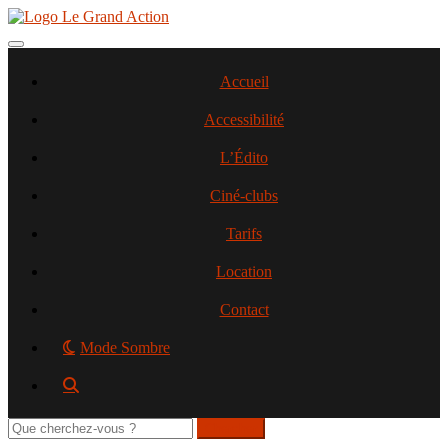
Aller
au
contenu
Toggle navigation
principal
Accueil
Accessibilité
L’Édito
Ciné-clubs
Tarifs
Location
Contact
Mode Sombre
Rechercher
sur