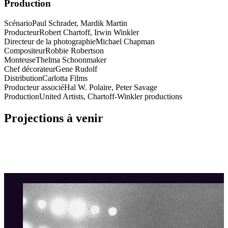
Production
Scénario
Paul Schrader, Mardik Martin
Producteur
Robert Chartoff, Irwin Winkler
Directeur de la photographie
Michael Chapman
Compositeur
Robbie Robertson
Monteuse
Thelma Schoonmaker
Chef décorateur
Gene Rudolf
Distribution
Carlotta Films
Producteur associé
Hal W. Polaire, Peter Savage
Production
United Artists, Chartoff-Winkler productions
Projections à venir