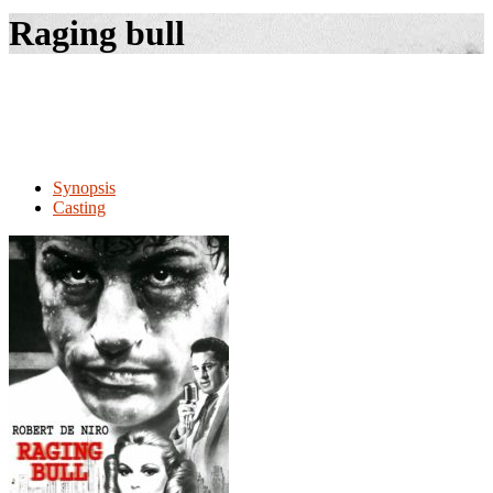
le
Raging bull
site
Synopsis
Casting