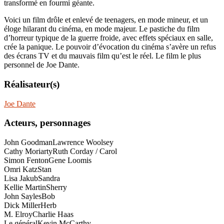
transformé en fourmi géante.
Voici un film drôle et enlevé de teenagers, en mode mineur, et un
éloge hilarant du cinéma, en mode majeur. Le pastiche du film
d’horreur typique de la guerre froide, avec effets spéciaux en salle,
crée la panique. Le pouvoir d’évocation du cinéma s’avère un refus
des écrans TV et du mauvais film qu’est le réel. Le film le plus
personnel de Joe Dante.
Réalisateur(s)
Joe Dante
Acteurs, personnages
John Goodman
Lawrence Woolsey
Cathy Moriarty
Ruth Corday / Carol
Simon Fenton
Gene Loomis
Omri Katz
Stan
Lisa Jakub
Sandra
Kellie Martin
Sherry
John Sayles
Bob
Dick Miller
Herb
M. Elroy
Charlie Haas
Le général
Kevin McCarthy