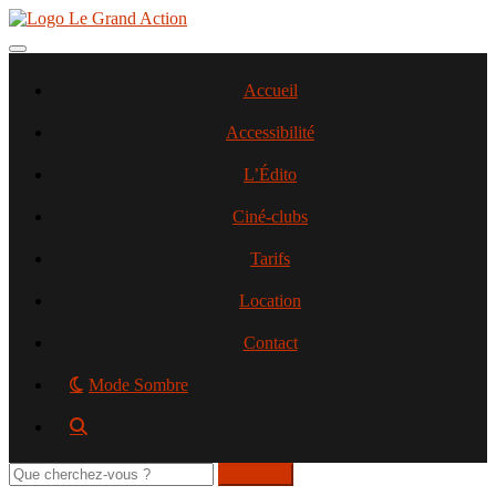
Aller
au
contenu
Toggle navigation
principal
Accueil
Accessibilité
L’Édito
Ciné-clubs
Tarifs
Location
Contact
Mode Sombre
Rechercher
sur