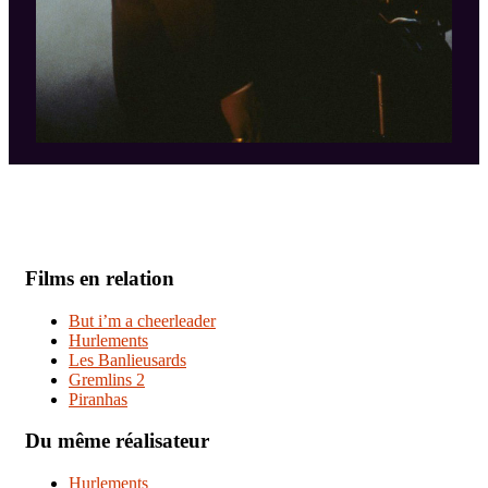
Films en relation
But i’m a cheerleader
Hurlements
Les Banlieusards
Gremlins 2
Piranhas
Du même réalisateur
Hurlements