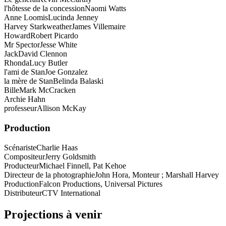
l'hôtesse de la concession
Naomi Watts
Anne Loomis
Lucinda Jenney
Harvey Starkweather
James Villemaire
Howard
Robert Picardo
Mr Spector
Jesse White
Jack
David Clennon
Rhonda
Lucy Butler
l'ami de Stan
Joe Gonzalez
la mère de Stan
Belinda Balaski
Bille
Mark McCracken
Archie Hahn
professeur
Allison McKay
Production
Scénariste
Charlie Haas
Compositeur
Jerry Goldsmith
Producteur
Michael Finnell, Pat Kehoe
Directeur de la photographie
John Hora, Monteur ; Marshall Harvey
Production
Falcon Productions, Universal Pictures
Distributeur
CTV International
Projections à venir