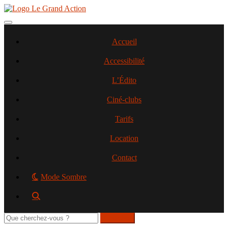
Aller
au
contenu
Toggle navigation
principal
Accueil
Accessibilité
L’Édito
Ciné-clubs
Tarifs
Location
Contact
Mode Sombre
Rechercher
sur