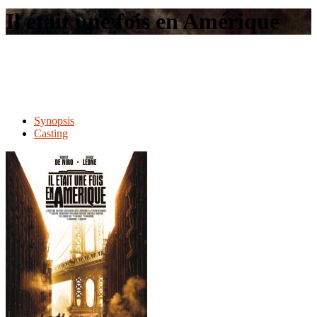
le
Il était une fois en Amérique
site
Synopsis
Casting