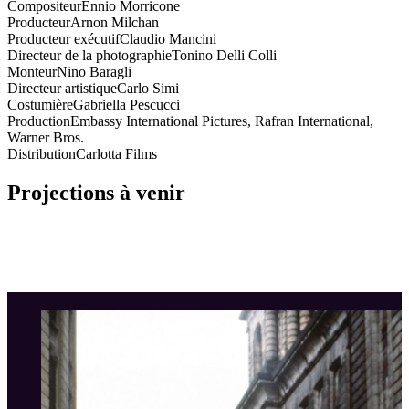
Compositeur
Ennio Morricone
Producteur
Arnon Milchan
Producteur exécutif
Claudio Mancini
Directeur de la photographie
Tonino Delli Colli
Monteur
Nino Baragli
Directeur artistique
Carlo Simi
Costumière
Gabriella Pescucci
Production
Embassy International Pictures, Rafran International,
Warner Bros.
Distribution
Carlotta Films
Projections à venir