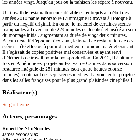
les années vingt. Jusqu'au jour où la trahison les sépare à nouveau.
Un travail de restauration considérable est entrepris au début des
années 2010 par le laboratoire L’Immagine Ritrovata à Bologne à
partir du négatif original. En outre, le matériel de certaines scènes
manquantes à la version de 229 minutes est localisé et inséré au sein
du montage initial, augmentant sa durée de vingt-deux minutes.
Aucun négatif d’époque n’existant, le travail de restauration de ces
scènes a été effectué à partir du meilleur et unique matériel existant.
Il s’agissait de copies positives mal conservées et ayant servi
d’éléments de travail pour la post-production. En 2012, Il était une
fois en Amérique est projeté au festival de Cannes dans sa version
restaurée intégrale de 251 minutes (soit quatre heures et onze
minutes), contenant ces sept scènes inédites. La voici enfin projetée
dans les salles françaises pour le plus grand plaisir des cinéphiles !
Réalisateur(s)
Sergio Leone
Acteurs, personnages
Robert De Niro
Noodles
James Woods
Max
Elizabeth McGovern
Deborah