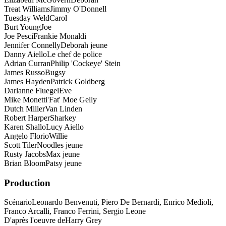
Treat Williams
Jimmy O'Donnell
Tuesday Weld
Carol
Burt Young
Joe
Joe Pesci
Frankie Monaldi
Jennifer Connelly
Deborah jeune
Danny Aiello
Le chef de police
Adrian Curran
Philip 'Cockeye' Stein
James Russo
Bugsy
James Hayden
Patrick Goldberg
Darlanne Fluegel
Eve
Mike Monetti
'Fat' Moe Gelly
Dutch Miller
Van Linden
Robert Harper
Sharkey
Karen Shallo
Lucy Aiello
Angelo Florio
Willie
Scott Tiler
Noodles jeune
Rusty Jacobs
Max jeune
Brian Bloom
Patsy jeune
Production
Scénario
Leonardo Benvenuti, Piero De Bernardi, Enrico Medioli,
Franco Arcalli, Franco Ferrini, Sergio Leone
D'après l'oeuvre de
Harry Grey