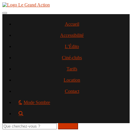
Aller
au
contenu
Toggle navigation
principal
Accueil
Accessibilité
L’Édito
Ciné-clubs
Tarifs
Location
Contact
Mode Sombre
Rechercher
sur