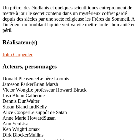
Un prêtre, des étudiants et quelques scientifiques entreprennent de
mettre à jour le secret contenu dans un mystèrieux coffret gardé
depuis des siècles par une secte religieuse les Frères du Sommeil. A
l'intérieur un troublant liquide vert va vite mettre toute l'humanité en
péril.
Réalisateur(s)
John Carpenter
Acteurs, personnages
Donald Pleasence
Le père Loomis
Jameson Parker
Brian Marsh
Victor Wong
Le professeur Howard Birack
Lisa Blount
Catherine
Dennis Dun
Walter
Susan Blanchard
Kelly
Alice Cooper
Le suppôt de Satan
Anne Marie Howard
Susan
Ann Yen
Lisa
Ken Wright
Lomax
Dirk Blocker
Mullins