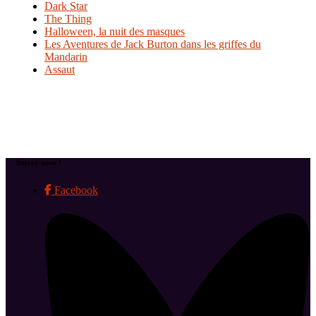
Dark Star
The Thing
Halloween, la nuit des masques
Les Aventures de Jack Burton dans les griffes du
Mandarin
Assaut
Suivez-nous !
Facebook