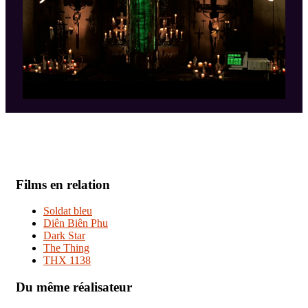
Films en relation
Soldat bleu
Diên Biên Phu
Dark Star
The Thing
THX 1138
Du même réalisateur