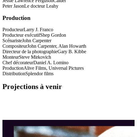
Jessie Lawrence Ferguson
Calder
Peter Jason
Le docteur Leahy
Production
Producteur
Larry J. Franco
Producteur exécutif
Shep Gordon
Scénariste
John Carpenter
Compositeur
John Carpenter, Alan Howarth
Directeur de la photographie
Gary B. Kibbe
Monteur
Steve Mirkovich
Chef décorateur
Daniel A. Lomino
Production
Alive Films, Universal Pictures
Distribution
Splendor films
Projections à venir