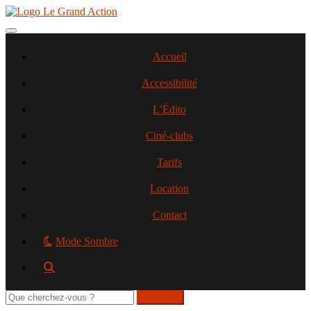
Aller
au
contenu
Toggle navigation
principal
Accueil
Accessibilité
L’Édito
Ciné-clubs
Tarifs
Location
Contact
Mode Sombre
Rechercher
sur