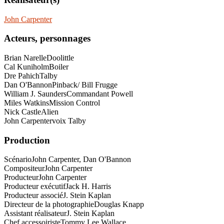
John Carpenter
Acteurs, personnages
Brian Narelle
Doolittle
Cal Kuniholm
Boiler
Dre Pahich
Talby
Dan O'Bannon
Pinback/ Bill Frugge
William J. Saunders
Commandant Powell
Miles Watkins
Mission Control
Nick Castle
Alien
John Carpenter
voix Talby
Production
Scénario
John Carpenter, Dan O'Bannon
Compositeur
John Carpenter
Producteur
John Carpenter
Producteur exécutif
Jack H. Harris
Producteur associé
J. Stein Kaplan
Directeur de la photographie
Douglas Knapp
Assistant réalisateur
J. Stein Kaplan
Chef accessoiriste
Tommy Lee Wallace