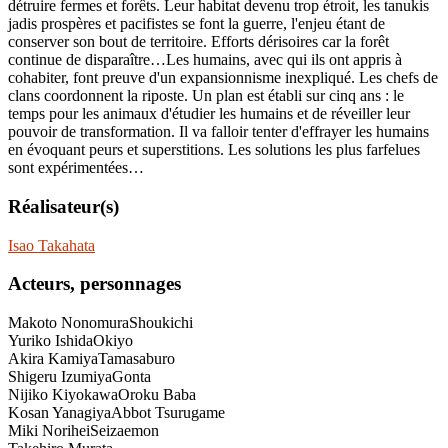
détruire fermes et forêts. Leur habitat devenu trop étroit, les tanukis
jadis prospères et pacifistes se font la guerre, l'enjeu étant de
conserver son bout de territoire. Efforts dérisoires car la forêt
continue de disparaître…Les humains, avec qui ils ont appris à
cohabiter, font preuve d'un expansionnisme inexpliqué. Les chefs de
clans coordonnent la riposte. Un plan est établi sur cinq ans : le
temps pour les animaux d'étudier les humains et de réveiller leur
pouvoir de transformation. Il va falloir tenter d'effrayer les humains
en évoquant peurs et superstitions. Les solutions les plus farfelues
sont expérimentées…
Réalisateur(s)
Isao Takahata
Acteurs, personnages
Makoto Nonomura
Shoukichi
Yuriko Ishida
Okiyo
Akira Kamiya
Tamasaburo
Shigeru Izumiya
Gonta
Nijiko Kiyokawa
Oroku Baba
Kosan Yanagiya
Abbot Tsurugame
Miki Norihei
Seizaemon