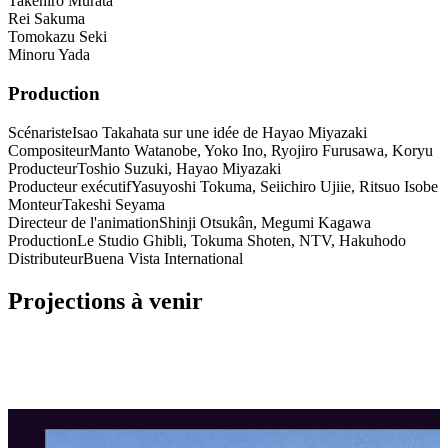
Takehiro Murata
Rei Sakuma
Tomokazu Seki
Minoru Yada
Production
Scénariste
Isao Takahata sur une idée de Hayao Miyazaki
Compositeur
Manto Watanobe, Yoko Ino, Ryojiro Furusawa, Koryu
Producteur
Toshio Suzuki, Hayao Miyazaki
Producteur exécutif
Yasuyoshi Tokuma, Seiichiro Ujiie, Ritsuo Isobe
Monteur
Takeshi Seyama
Directeur de l'animation
Shinji Otsukân, Megumi Kagawa
Production
Le Studio Ghibli, Tokuma Shoten, NTV, Hakuhodo
Distributeur
Buena Vista International
Projections à venir