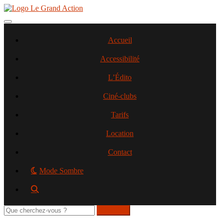
Aller
au
contenu
Toggle navigation
principal
Accueil
Accessibilité
L’Édito
Ciné-clubs
Tarifs
Location
Contact
Mode Sombre
Rechercher
sur