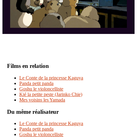
Films en relation
Le Conte de la princesse Kaguya
Panda petit panda
Goshu le violoncelliste
Kié la petite peste (Jarinko Chie)
Mes voisins les Yamada
Du même réalisateur
Le Conte de la princesse Kaguya
Panda petit panda
Goshu le violoncelliste