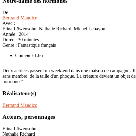
Notre-dame des hormones
De :
Bertrand Mandico
Avec :
Elina Löwensohn, Nathalie Richard, Michel Lebayon
Année :
2014
Durée :
30 minutes
Genre :
Fantastique français
Couleur
/ 1.66
Deux actrices passent un week-end dans une maison de campagne afin de
sans membre, de la taille d'un phoque. La créature devient un objet de
hormones".
Réalisateur(s)
Bertrand Mandico
Acteurs, personnages
Elina Löwensohn
Nathalie Richard