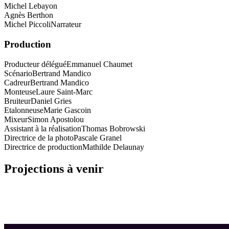
Michel Lebayon
Agnès Berthon
Michel Piccoli
Narrateur
Production
Producteur délégué
Emmanuel Chaumet
Scénario
Bertrand Mandico
Cadreur
Bertrand Mandico
Monteuse
Laure Saint-Marc
Bruiteur
Daniel Gries
Etalonneuse
Marie Gascoin
Mixeur
Simon Apostolou
Assistant à la réalisation
Thomas Bobrowski
Directrice de la photo
Pascale Granel
Directrice de production
Mathilde Delaunay
Projections à venir