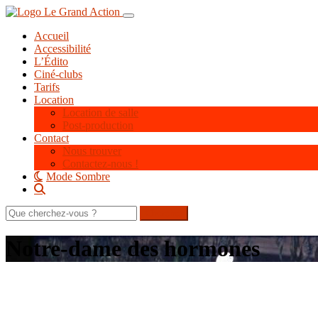
Aller
Toggle navigation
au
Accueil
contenu
Accessibilité
principal
L’Édito
Ciné-clubs
Tarifs
Location
Location de salle
Post-production
Contact
Nous trouver
Contactez-nous !
Mode Sombre
Rechercher
sur
le
Notre-dame des hormones
site