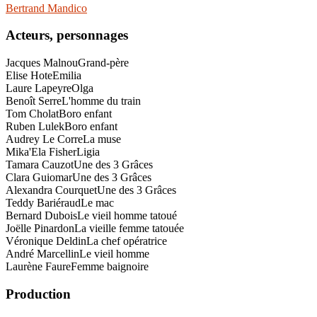
Bertrand Mandico
Acteurs, personnages
Jacques Malnou
Grand-père
Elise Hote
Emilia
Laure Lapeyre
Olga
Benoît Serre
L'homme du train
Tom Cholat
Boro enfant
Ruben Lulek
Boro enfant
Audrey Le Corre
La muse
Mika'Ela Fisher
Ligia
Tamara Cauzot
Une des 3 Grâces
Clara Guiomar
Une des 3 Grâces
Alexandra Courquet
Une des 3 Grâces
Teddy Bariéraud
Le mac
Bernard Dubois
Le vieil homme tatoué
Joëlle Pinardon
La vieille femme tatouée
Véronique Deldin
La chef opératrice
André Marcellin
Le vieil homme
Laurène Faure
Femme baignoire
Production