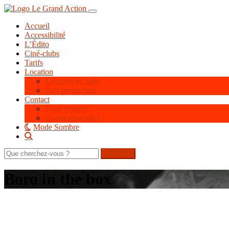
Aller
Toggle navigation
au
Accueil
contenu
Accessibilité
principal
L’Édito
Ciné-clubs
Tarifs
Location
Location de salle
Post-production
Contact
Nous trouver
Contactez-nous !
Mode Sombre
Rechercher
sur
le
Boro in the box
site