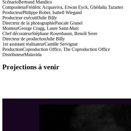
Scénario
Bertrand Mandico
Compositeur
Frédéric Acquaviva, Erwan Eyck, Ghédalia Tazartes
Producteur
Philippe Bober, Isabell Wiegand
Producteur exécutif
Julie Billy
Directeur de la photographie
Pascale Granel
Monteur
George Cragg, Laure Saint-Marc
Chef décorateur
Stéphane Rosenbaum, Benoît Serre
Directeur de production
Julie Billy
1er assistant réalisateur
Camille Servignat
Production
Coproduction Office, The Coproduction Office
Distributeur
Malavida
Projections à venir