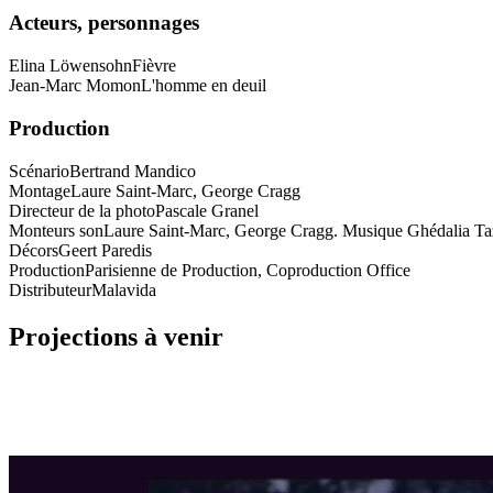
Acteurs, personnages
Elina Löwensohn
Fièvre
Jean-Marc Momon
L'homme en deuil
Production
Scénario
Bertrand Mandico
Montage
Laure Saint-Marc, George Cragg
Directeur de la photo
Pascale Granel
Monteurs son
Laure Saint-Marc, George Cragg. Musique Ghédalia Ta
Décors
Geert Paredis
Production
Parisienne de Production, Coproduction Office
Distributeur
Malavida
Projections à venir