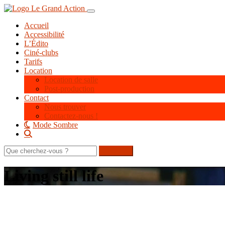
Aller
Toggle navigation
au
Accueil
contenu
Accessibilité
principal
L’Édito
Ciné-clubs
Tarifs
Location
Location de salle
Post-production
Contact
Nous trouver
Contactez-nous !
Mode Sombre
Rechercher
sur
le
Living still life
site