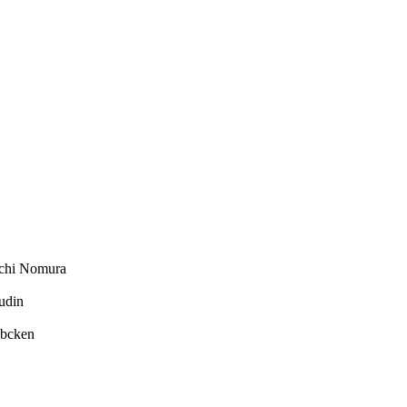
chi Nomura
udin
ebcken