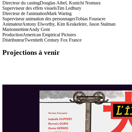
Directeur du casting
Douglas Aibel, Kunichi Nomura
Superviseur des effets visuels
Tim Ledbury
Directeur de l'animation
Mark Waring
Superviseur animation des personnages
Tobias Fouracre
Animateur
Antony Elworthy, Kim Keukeleire, Jason Stalman
Marionnettiste
Andy Gent
Production
American Empirical Pictures
Distributeur
Twentieth Century Fox France
Projections à venir