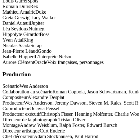
Louis Garrel
Spots
Romain Duris
Rex
Mathieu Amalric
Duke
Greta Gerwig
Tracy Walker
Daniel Auteuil
Jupiter
Léa Seydoux
Nutmeg
Hippolyte Girardot
Boss
Yvan Attal
King
Nicolas Saada
Scrap
Jean-Pierre Léaud
Gondo
Isabelle Huppert
L’interprète Nelson
Aurore Clément
OracleVoix françaises, personnages
Production
Scénario
Wes Anderson
Collaboration au scénario
Roman Coppola, Jason Schwartzman, Kuni
Compositeur
Alexandre Desplat
Producteur
Wes Anderson, Jeremy Dawson, Steven M. Rales, Scott R
Coproducteur
Octavia Peissel
Producteur exécutif
Christoph Fisser, Henning Molfenter, Charlie Wo
Directeur de la photographie
Tristan Oliver
Montage
Andrew Weisblum, Ralph Foster, Edward Bursch
Directeur artistique
Curt Enderle
Chef décorateur
Adam Stockhausen, Paul Harrod