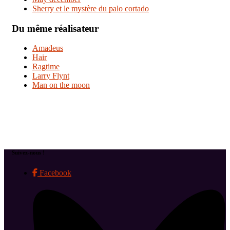
Sherry et le mystère du palo cortado
Du même réalisateur
Amadeus
Hair
Ragtime
Larry Flynt
Man on the moon
Suivez-nous !
Facebook