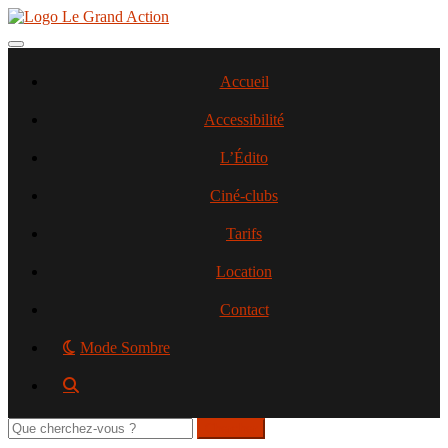
Aller
au
contenu
Toggle navigation
principal
Accueil
Accessibilité
L’Édito
Ciné-clubs
Tarifs
Location
Contact
Mode Sombre
Rechercher
sur