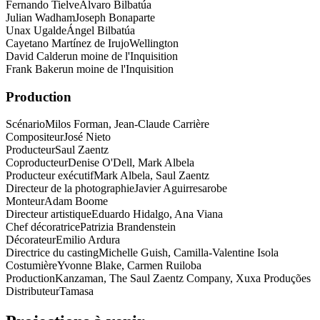
Fernando Tielve
Álvaro Bilbatúa
Julian Wadham
Joseph Bonaparte
Unax Ugalde
Ángel Bilbatúa
Cayetano Martínez de Irujo
Wellington
David Calder
un moine de l'Inquisition
Frank Baker
un moine de l'Inquisition
Production
Scénario
Milos Forman, Jean-Claude Carrière
Compositeur
José Nieto
Producteur
Saul Zaentz
Coproducteur
Denise O'Dell, Mark Albela
Producteur exécutif
Mark Albela, Saul Zaentz
Directeur de la photographie
Javier Aguirresarobe
Monteur
Adam Boome
Directeur artistique
Eduardo Hidalgo, Ana Viana
Chef décoratrice
Patrizia Brandenstein
Décorateur
Emilio Ardura
Directrice du casting
Michelle Guish, Camilla-Valentine Isola
Costumière
Yvonne Blake, Carmen Ruiloba
Production
Kanzaman, The Saul Zaentz Company, Xuxa Produções
Distributeur
Tamasa