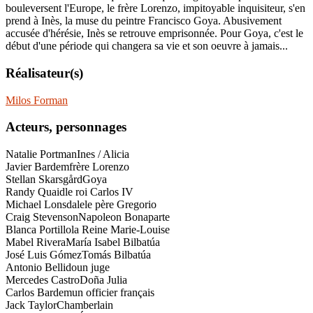
bouleversent l'Europe, le frère Lorenzo, impitoyable inquisiteur, s'en
prend à Inès, la muse du peintre Francisco Goya. Abusivement
accusée d'hérésie, Inès se retrouve emprisonnée. Pour Goya, c'est le
début d'une période qui changera sa vie et son oeuvre à jamais...
Réalisateur(s)
Milos Forman
Acteurs, personnages
Natalie Portman
Ines / Alicia
Javier Bardem
frère Lorenzo
Stellan Skarsgård
Goya
Randy Quaid
le roi Carlos IV
Michael Lonsdale
le père Gregorio
Craig Stevenson
Napoleon Bonaparte
Blanca Portillo
la Reine Marie-Louise
Mabel Rivera
María Isabel Bilbatúa
José Luis Gómez
Tomás Bilbatúa
Antonio Bellido
un juge
Mercedes Castro
Doña Julia
Carlos Bardem
un officier français
Jack Taylor
Chamberlain