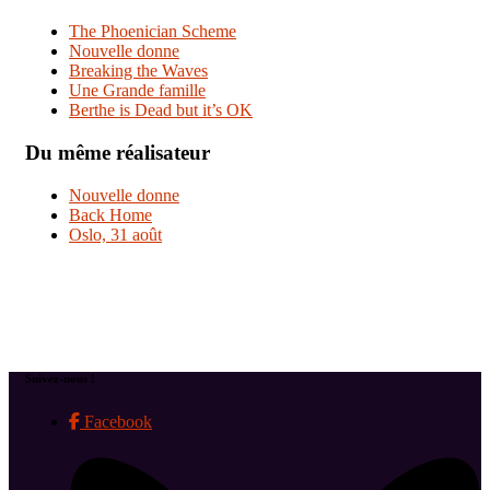
The Phoenician Scheme
Nouvelle donne
Breaking the Waves
Une Grande famille
Berthe is Dead but it’s OK
Du même réalisateur
Nouvelle donne
Back Home
Oslo, 31 août
Suivez-nous !
Facebook