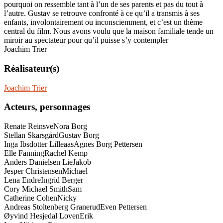
pourquoi on ressemble tant à l’un de ses parents et pas du tout à
l’autre. Gustav se retrouve confronté à ce qu’il a transmis à ses
enfants, involontairement ou inconsciemment, et c’est un thème
central du film. Nous avons voulu que la maison familiale tende un
miroir au spectateur pour qu’il puisse s’y contempler
Joachim Trier
Réalisateur(s)
Joachim Trier
Acteurs, personnages
Renate Reinsve
Nora Borg
Stellan Skarsgård
Gustav Borg
Inga Ibsdotter Lilleaas
Agnes Borg Pettersen
Elle Fanning
Rachel Kemp
Anders Danielsen Lie
Jakob
Jesper Christensen
Michael
Lena Endre
Ingrid Berger
Cory Michael Smith
Sam
Catherine Cohen
Nicky
Andreas Stoltenberg Granerud
Even Pettersen
Øyvind Hesjedal Loven
Erik