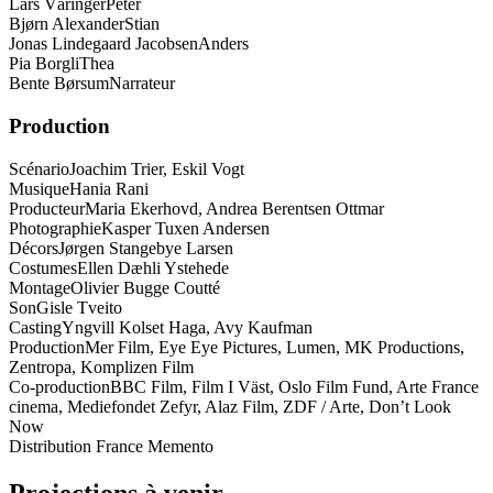
Lars Väringer
Peter
Bjørn Alexander
Stian
Jonas Lindegaard Jacobsen
Anders
Pia Borgli
Thea
Bente Børsum
Narrateur
Production
Scénario
Joachim Trier, Eskil Vogt
Musique
Hania Rani
Producteur
Maria Ekerhovd, Andrea Berentsen Ottmar
Photographie
Kasper Tuxen Andersen
Décors
Jørgen Stangebye Larsen
Costumes
Ellen Dæhli Ystehede
Montage
Olivier Bugge Coutté
Son
Gisle Tveito
Casting
Yngvill Kolset Haga, Avy Kaufman
Production
Mer Film, Eye Eye Pictures, Lumen, MK Productions,
Zentropa, Komplizen Film
Co-production
BBC Film, Film I Väst, Oslo Film Fund, Arte France
cinema, Mediefondet Zefyr, Alaz Film, ZDF / Arte, Don’t Look
Now
Distribution France Memento
Projections à venir