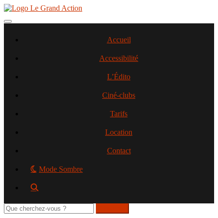
Aller
au
contenu
Toggle navigation
principal
Accueil
Accessibilité
L’Édito
Ciné-clubs
Tarifs
Location
Contact
Mode Sombre
Rechercher
sur