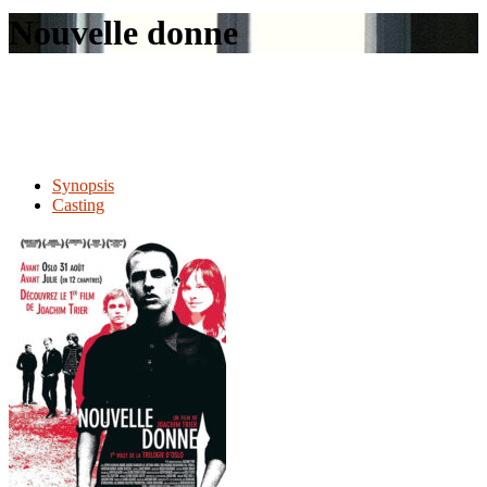
le
Nouvelle donne
site
Synopsis
Casting