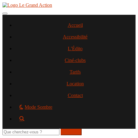
Aller
au
contenu
Toggle navigation
principal
Accueil
Accessibilité
L’Édito
Ciné-clubs
Tarifs
Location
Contact
Mode Sombre
Rechercher
sur