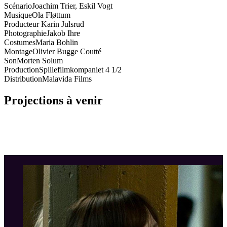
Scénario
Joachim Trier, Eskil Vogt
Musique
Ola Fløttum
Producteur
Karin Julsrud
Photographie
Jakob Ihre
Costumes
Maria Bohlin
Montage
Olivier Bugge Coutté
Son
Morten Solum
Production
Spillefilmkompaniet 4 1/2
Distribution
Malavida Films
Projections à venir