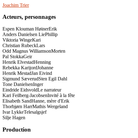
Joachim Trier
Acteurs, personnages
Espen Klouman Høiner
Erik
Anders Danielsen Lie
Phillip
Viktoria Winge
Kari
Christian Rubeck
Lars
Odd Magnus Williamson
Morten
Pal Stokka
Geir
Henrik Elvestad
Henning
Rebekka Karijord
Johanne
Henrik Mestad
Jan Eivind
Sigmund Sæverud
Sten Egil Dahl
Tone Danielsen
Inger
Eindride Eidsvold
Le narrateur
Kari Feilberg-Jacobsen
Invité à la fête
Elisabeth Sand
Hanne, mère d'Erik
Thorbjørn Harr
Mathis Wergeland
Ivar Lykke
Telesalgsjef
Silje Hagen
Production