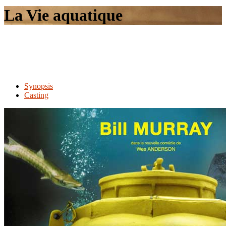
le
La Vie aquatique
site
Synopsis
Casting