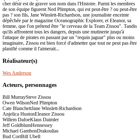
cher désir est de graver son nom dans l'Histoire. Parmi les membres
de son équipe figurent Ned Plimpton, qui est peut-être ? ou peut-être
pas ? son fils, Jane Winslett-Richardson, une journaliste enceinte
dépêchée par le magazine Oceanographic Explorer, et Eleanor, sa
femme, que l'on prétend être "le cerveau de la Team Zissou". Tandis
qu'ils affrontent tous les dangers, depuis une mutinerie jusqu'à
l'attaque de pirates en passant par un "requin jaguar" plus ou moins
imaginaire, Zissou est bien forcé d'admettre que tout ne peut pas être
planifié comme il l'aimerait...
Réalisateur(s)
Wes Anderson
Acteurs, personnages
Bill Murray
Steve Zissou
Owen Wilson
Ned Plimpton
Cate Blanchett
Jane Winslett-Richardson
Anjelica Huston
Eleanor Zissou
Willem Dafoe
Klaus Daimler
Jeff Goldblum
Hennessey
Michael Gambon
Drakoulias
Bud Cort
Bill Ubell