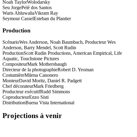
Noah Taylor
Wolodarsky
Seu Jorge
Pelé dos Santos
Waris Ahluwalia
Vikram Ray
Seymour Cassel
Esteban du Plantier
Production
Scénario
Wes Anderson, Noah Baumbach, Producteur Wes
Anderson, Barry Mendel, Scott Rudin
Production
Scott Rudin Productions, American Empirical, Life
Aquatic, Touchstone Pictures
Compositeur
Mark Mothersbaugh
Directeur de la photographie
Robert D. Yeoman
Costumière
Milena Canonero
Monteur
David Moritz, Daniel R. Padgett
Chef décorateur
Mark Friedberg
Producteur exécutif
Rudd Simmons
Coproducteur
Enzo Sisti
Distribution
Buena Vista International
Projections à venir