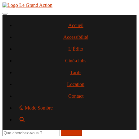
Aller
au
contenu
Toggle navigation
principal
Accueil
Accessibilité
L’Édito
Ciné-clubs
Tarifs
Location
Contact
Mode Sombre
Rechercher
sur