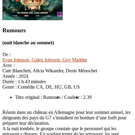
Rumours
(nuit blanche au sommet)
De :
Evan Johnson
, Galen Johnson
, Guy Maddin
Avec :
Cate Blanchett, Alicia Wikander, Denis Ménochet
Année :
2024
Durée :
1 h 43 minutes
Genre :
Comédie CA, DE, HU, GB, US
Titre original : Rumours
/ Couleur
/ 2.39
Réunis dans un château en Allemagne pour leur sommet annuel, les
dirigeants des pays du G7 s’installent en bordure d’une forêt pour
préparer leur déclaration.
A la nuit tombée, le groupe constate que le personnel qui les
entourait a disparu. En voulant tenter de les retrouver, les sept