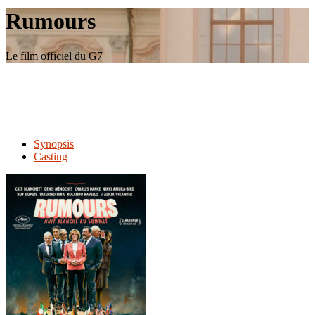
le
Rumours
site
Le film officiel du G7
Synopsis
Casting