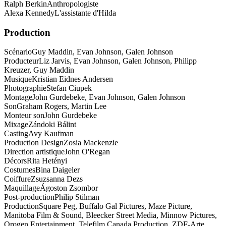
Ralph Berkin
Anthropologiste
Alexa Kennedy
L'assistante d'Hilda
Production
Scénario
Guy Maddin, Evan Johnson, Galen Johnson
Producteur
Liz Jarvis, Evan Johnson, Galen Johnson, Philipp
Kreuzer, Guy Maddin
Musique
Kristian Eidnes Andersen
Photographie
Stefan Ciupek
Montage
John Gurdebeke, Evan Johnson, Galen Johnson
Son
Graham Rogers, Martin Lee
Monteur son
John Gurdebeke
Mixage
Zándoki Bálint
Casting
Avy Kaufman
Production Design
Zosia Mackenzie
Direction artistique
John O'Regan
Décors
Rita Hetényi
Costumes
Bina Daigeler
Coiffure
Zsuzsanna Dezs
Maquillage
Ágoston Zsombor
Post-production
Philip Stilman
Production
Square Peg, Buffalo Gal Pictures, Maze Picture,
Manitoba Film & Sound, Bleecker Street Media, Minnow Pictures,
Orogen Entertainment, Telefilm Canada Production, ZDF-Arte