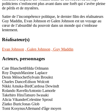
politiciens s’enfoncent plus avant dans une forêt qui s’avère pleine
de périls et de mystères.
Satire de l’incompétence politique, le dernier film des réalisateurs
Guy Maddin, Evan Johnson et Galen Johnson est un voyage au
cœur de l’absurdité du pouvoir dans un monde qui s’embrase
lentement.
Réalisateur(s)
Evan Johnson
, Galen Johnson
, Guy Maddin
Acteurs, personnages
Cate Blanchett
Hilda Orlmann
Roy Dupuis
Maxime Laplace
Denis Ménochet
Sylvain Broulez
Charles Dance
Edison Wolcott
Nikki Amuka-Bird
Cardosa Dewindt
Rolando Ravello
Antonio Lamorle
Takehiro Hira
Tatsuro Iwasaki
Alicia Vikander
Celestine Sproul
Zlatko Buric
Jonas Glob
Tomi Kosynus
Allemand d'âge moyen