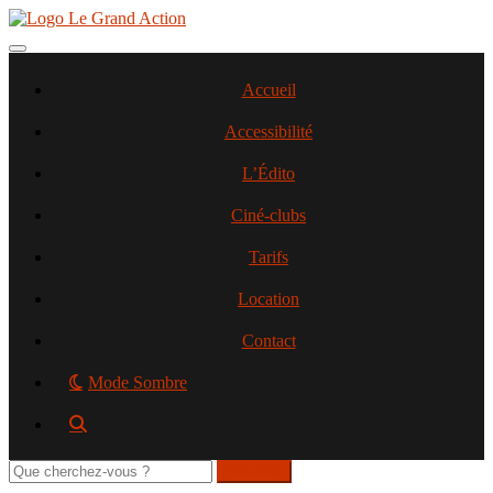
Aller
au
contenu
Toggle navigation
principal
Accueil
Accessibilité
L’Édito
Ciné-clubs
Tarifs
Location
Contact
Mode Sombre
Rechercher
sur