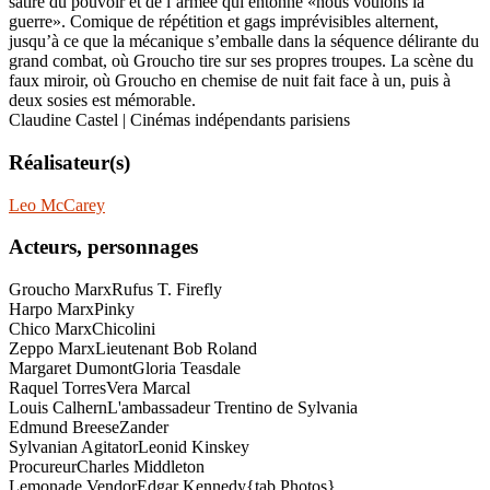
satire du pouvoir et de l’armée qui entonne «nous voulons la
guerre». Comique de répétition et gags imprévisibles alternent,
jusqu’à ce que la mécanique s’emballe dans la séquence délirante du
grand combat, où Groucho tire sur ses propres troupes. La scène du
faux miroir, où Groucho en chemise de nuit fait face à un, puis à
deux sosies est mémorable.
Claudine Castel | Cinémas indépendants parisiens
Réalisateur(s)
Leo McCarey
Acteurs, personnages
Groucho Marx
Rufus T. Firefly
Harpo Marx
Pinky
Chico Marx
Chicolini
Zeppo Marx
Lieutenant Bob Roland
Margaret Dumont
Gloria Teasdale
Raquel Torres
Vera Marcal
Louis Calhern
L'ambassadeur Trentino de Sylvania
Edmund Breese
Zander
Sylvanian Agitator
Leonid Kinskey
Procureur
Charles Middleton
Lemonade Vendor
Edgar Kennedy{tab Photos}