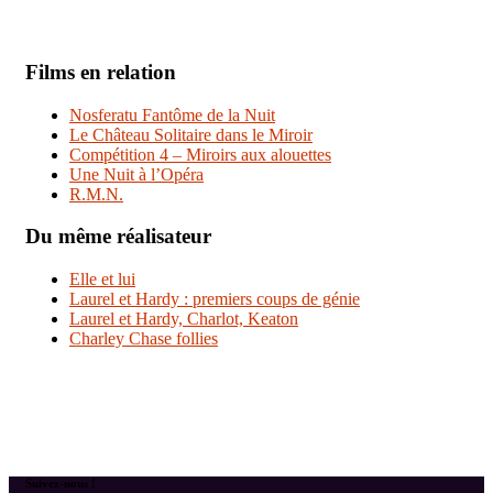
Films en relation
Nosferatu Fantôme de la Nuit
Le Château Solitaire dans le Miroir
Compétition 4 – Miroirs aux alouettes
Une Nuit à l’Opéra
R.M.N.
Du même réalisateur
Elle et lui
Laurel et Hardy : premiers coups de génie
Laurel et Hardy, Charlot, Keaton
Charley Chase follies
Suivez-nous !