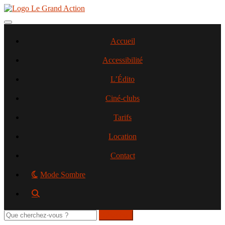
Aller
au
contenu
Toggle navigation
principal
Accueil
Accessibilité
L’Édito
Ciné-clubs
Tarifs
Location
Contact
Mode Sombre
Rechercher
sur