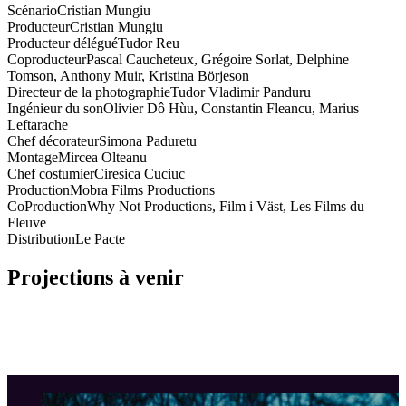
Scénario
Cristian Mungiu
Producteur
Cristian Mungiu
Producteur délégué
Tudor Reu
Coproducteur
Pascal Caucheteux, Grégoire Sorlat, Delphine
Tomson, Anthony Muir, Kristina Börjeson
Directeur de la photographie
Tudor Vladimir Panduru
Ingénieur du son
Olivier Dô Hùu, Constantin Fleancu, Marius
Leftarache
Chef décorateur
Simona Paduretu
Montage
Mircea Olteanu
Chef costumier
Ciresica Cuciuc
Production
Mobra Films Productions
CoProduction
Why Not Productions, Film i Väst, Les Films du
Fleuve
Distribution
Le Pacte
Projections à venir