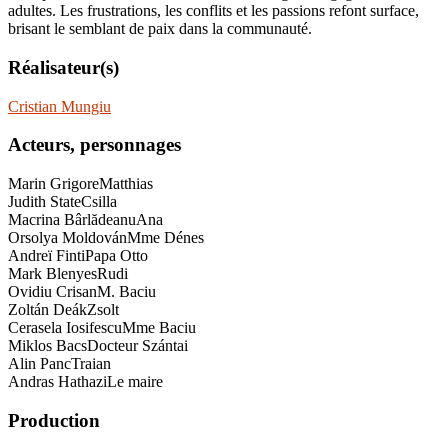
adultes. Les frustrations, les conflits et les passions refont surface,
brisant le semblant de paix dans la communauté.
Réalisateur(s)
Cristian Mungiu
Acteurs, personnages
Marin Grigore
Matthias
Judith State
Csilla
Macrina Bârlădeanu
Ana
Orsolya Moldován
Mme Dénes
Andreï Finti
Papa Otto
Mark Blenyes
Rudi
Ovidiu Crisan
M. Baciu
Zoltán Deák
Zsolt
Cerasela Iosifescu
Mme Baciu
Miklos Bacs
Docteur Szántai
Alin Panc
Traian
Andras Hathazi
Le maire
Production