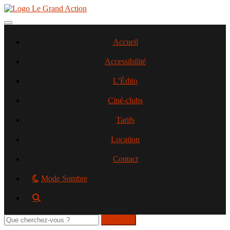
Aller
au
contenu
Toggle navigation
principal
Accueil
Accessibilité
L’Édito
Ciné-clubs
Tarifs
Location
Contact
Mode Sombre
Rechercher
sur