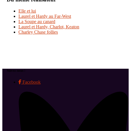
Elle et lui
Laurel et Hardy au Far-West
La Soupe au canard
Laurel et Hardy, Charlot, Keaton
Charley Chase follies
Suivez-nous !
Facebook