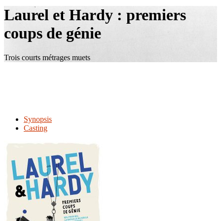
le
Laurel et Hardy : premiers
site
coups de génie
Trois courts métrages muets
Synopsis
Casting