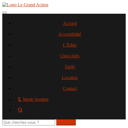
Aller
au
contenu
Toggle navigation
principal
Accueil
Accessibilité
L’Édito
Ciné-clubs
Tarifs
Location
Contact
Mode Sombre
Rechercher
sur