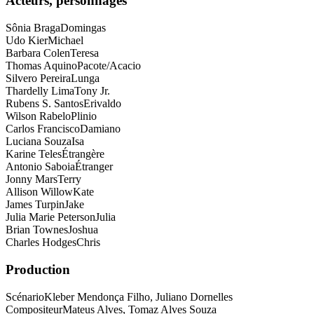
Acteurs, personnages
Sônia Braga
Domingas
Udo Kier
Michael
Barbara Colen
Teresa
Thomas Aquino
Pacote/Acacio
Silvero Pereira
Lunga
Thardelly Lima
Tony Jr.
Rubens S. Santos
Erivaldo
Wilson Rabelo
Plinio
Carlos Francisco
Damiano
Luciana Souza
Isa
Karine Teles
Étrangère
Antonio Saboia
Étranger
Jonny Mars
Terry
Allison Willow
Kate
James Turpin
Jake
Julia Marie Peterson
Julia
Brian Townes
Joshua
Charles Hodges
Chris
Production
Scénario
Kleber Mendonça Filho, Juliano Dornelles
Compositeur
Mateus Alves, Tomaz Alves Souza