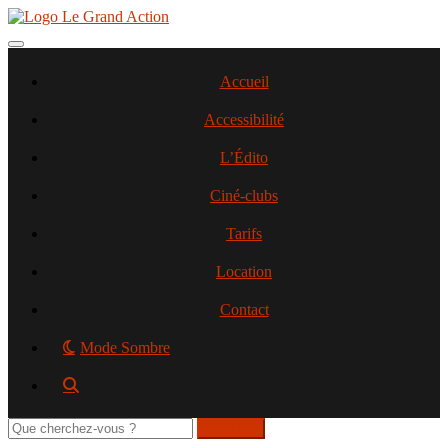
Aller
au
contenu
Toggle navigation
principal
Accueil
Accessibilité
L’Édito
Ciné-clubs
Tarifs
Location
Contact
Mode Sombre
Rechercher
sur