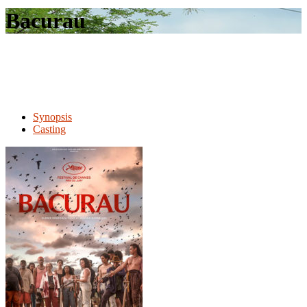
le
Bacurau
site
Synopsis
Casting