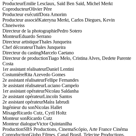
Producteur
Emilie Lesclaux, Saïd Ben Saïd, Michel Merkt
Coproducteur
Olivier Père
Producteur exécutif
Dora Amorim
Producteur associé
Kateryna Merkt, Carlos Diegues, Kevin
Chneiweiss
Directeur de la photographie
Pedro Sotero
Monteur
Eduardo Serrano
Directeur artistique
Thales Junqueira
Chef décorateur
Thales Junqueira
Directeur du casting
Marcelo Caetano
Directeur de production
Tiago Melo, Cristina Alves, Dedete Parente
Costa
1er assistant réalisateur
Daniel Lentini
Costumière
Rita Azevedo Gomes
2e assistant réalisateur
Fellipe Fernandes
3e assistant réalisateur
Luciano Campelo
1er assistant opérateur
Nicolau Saldanha
2e assistant opérateur
Lincoln Santos
2e assistant opérateur
Maíra Iabrudi
Ingénieur du son
Nicolas Hallet
Mixage
Ricardo Cutz, Cyril Holtz
Monteur son
Ricardo Cutz
Monteur dialogue
Victor Quintanilha
Production
SBS Productions, CinemaScópio, Arte France Cinéma
Coproduction
Globo Filmes, Canal Brasil, Telecine Productions,