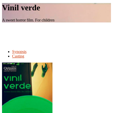
le
Vinil verde
site
A sweet horror film. For children
Synopsis
Casting