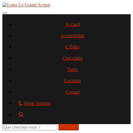
Aller
au
contenu
Toggle navigation
principal
Accueil
Accessibilité
L’Édito
Ciné-clubs
Tarifs
Location
Contact
Mode Sombre
Rechercher
sur