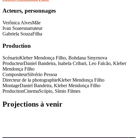
Acteurs, personnages
Verônica Alves
Mãe
Ivan Soares
narrateur
Gabriela Souza
Filha
Production
Scénario
Kleber Mendonça Filho, Bohdana Smyrnova
Producteur
Daniel Bandeira, Isabela Cribari, Leo Falcão, Kleber
Mendonça Filho
Compositeur
Silvério Pessoa
Directeur de la photographie
Kleber Mendonça Filho
Montage
Daniel Bandeira, Kleber Mendonça Filho
Production
CinemaScópio, Símio Filmes
Projections à venir