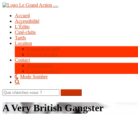
Aller
Toggle navigation
au
Accueil
contenu
Accessibilité
principal
L’Édito
Ciné-clubs
Tarifs
Location
Location de salle
Post-production
Contact
Nous trouver
Contactez-nous !
Mode Sombre
Rechercher
sur
le
A Very British Gangster
site