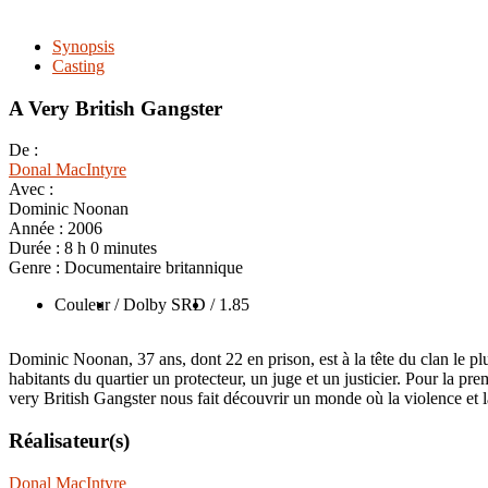
Synopsis
Casting
A Very British Gangster
De :
Donal MacIntyre
Avec :
Dominic Noonan
Année :
2006
Durée :
8 h 0 minutes
Genre :
Documentaire britannique
Couleur
/ Dolby SRD
/ 1.85
Dominic Noonan, 37 ans, dont 22 en prison, est à la tête du clan le plus p
habitants du quartier un protecteur, un juge et un justicier. Pour la p
very British Gangster nous fait découvrir un monde où la violence et la
Réalisateur(s)
Donal MacIntyre