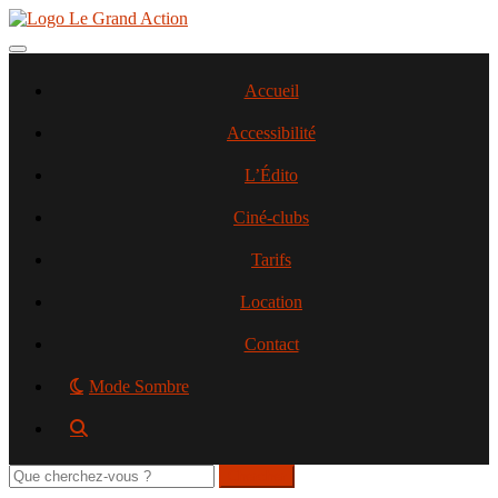
Aller
au
contenu
Toggle navigation
principal
Accueil
Accessibilité
L’Édito
Ciné-clubs
Tarifs
Location
Contact
Mode Sombre
Rechercher
sur