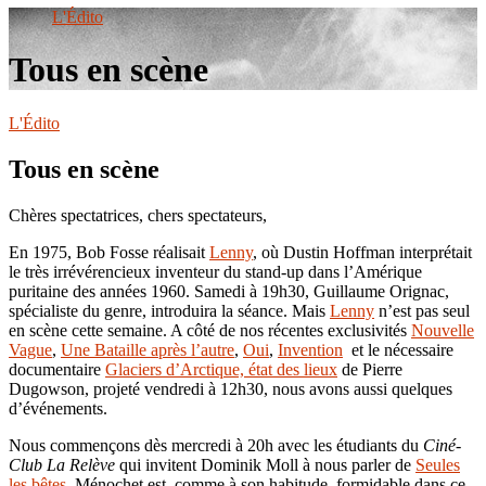
le
L'Édito
site
Tous en scène
L'Édito
Tous en scène
Chères spectatrices, chers spectateurs,
En 1975, Bob Fosse réalisait
Lenny
, où Dustin Hoffman interprétait
le très irrévérencieux inventeur du stand-up dans l’Amérique
puritaine des années 1960. Samedi à 19h30, Guillaume Orignac,
spécialiste du genre, introduira la séance. Mais
Lenny
n’est pas seul
en scène cette semaine. A côté de nos récentes exclusivités
Nouvelle
Vague
,
Une Bataille après l’autre
,
Oui
,
Invention
et le nécessaire
documentaire
Glaciers d’Arctique, état des lieux
de Pierre
Dugowson, projeté vendredi à 12h30, nous avons aussi quelques
d’événements.
Nous commençons dès mercredi à 20h avec les étudiants du
Ciné-
Club La Relève
qui invitent Dominik Moll à nous parler de
Seules
les bêtes
. Ménochet est, comme à son habitude, formidable dans ce