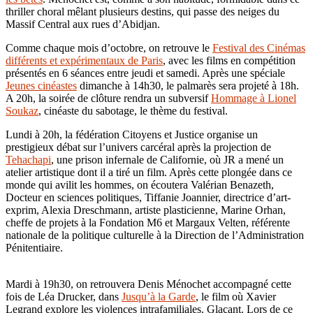
thriller choral mêlant plusieurs destins, qui passe des neiges du
Massif Central aux rues d’Abidjan.
Comme chaque mois d’octobre, on retrouve le
Festival des Cinémas
différents et expérimentaux de Paris
, avec les films en compétition
présentés en 6 séances entre jeudi et samedi. Après une spéciale
Jeunes cinéastes
dimanche à 14h30, le palmarès sera projeté à 18h.
A 20h, la soirée de clôture rendra un subversif
Hommage à Lionel
Soukaz
, cinéaste du sabotage, le thème du festival.
Lundi à 20h, la fédération Citoyens et Justice organise un
prestigieux débat sur l’univers carcéral après la projection de
Tehachapi
, une prison infernale de Californie, où JR a mené un
atelier artistique dont il a tiré un film. Après cette plongée dans ce
monde qui avilit les hommes, on écoutera Valérian Benazeth,
Docteur en sciences politiques, Tiffanie Joannier, directrice d’art-
exprim, Alexia Dreschmann, artiste plasticienne, Marine Orhan,
cheffe de projets à la Fondation M6 et Margaux Velten, référente
nationale de la politique culturelle à la Direction de l’Administration
Pénitentiaire.
Mardi à 19h30, on retrouvera Denis Ménochet accompagné cette
fois de Léa Drucker, dans
Jusqu’à la Garde
, le film où Xavier
Legrand explore les violences intrafamiliales. Glaçant. Lors de ce