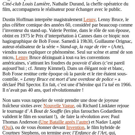
Ciné-club Louis Lumière
, Nathalie Durand, la cheffe opératrice du
film, accompagnera le réalisateur pour échanger avec le public.
Dustin Hoffman interprète magistralement
Lenny
, Lenny Bruce, le
plus célèbre comique des années 60, considéré par beaucoup comme
l’inventeur du stand-up. Valerie Perrine, dans le rôle de son épouse,
obtint en 1975 le Prix d’interprétation à Cannes dans ce biopic non
hagiographique de Bob Fosse. Samedi à 19h30, Guillaume Orignac,
auteur-réalisateur de la série «
Stand-up, la rage de rire
» (Arte),
viendra nous expliquer ce phénomène. Seul sur scène et armé de son
micro,
Lenny
Bruce dézinguait à tout-va les conventions
américaines, s’attirant les foudres du pouvoir d’alors (c’est pareil
aujourd’hui ; cf. Jimmy Kimmel). Dans un élégant noir et blanc,
Bob Fosse restitue cette époque où la parole et le rire étaient sous-
contrôle. «
Lenny Bruce est mort d’une overdose de police
» a
déclaré Phil Spector. En fait, c’est une d’héroïne qui l’a tué en 1966.
Il n’avait pas 40 ans, quel révolutionnaire !
Non sans vous rappeler de venir prendre une dose de joyeuse
fraîcheur sixties avec
Nouvelle Vague
, où Richard Linklater rejoue
le tournage d’
A Bout de Souffle
(les plus farouches Godardiens
valident le film en souriant !), de faire la révolution avec Paul
Thomas Anderson (
Une Bataille après l’autre
) et Nadav Lapid
(
Oui
), ou de vous étonner devant
Invention
, le film hybride de
Courtney Stephens, on termine avec
l’Enfance de l’Art
, qui,